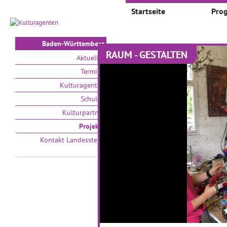
Startseite
Pro
Baden-Württemberg
RAUM - GESTALTEN
Projekte
Aktuelles
Termine
Auswählen nach:
Zeit
Kulturagenten
Schulen
V
Kulturpartner
Projekte
Kontakt Landesstelle
Kleine Teufel aus Ton
b
01.01.2017–31.01.2017
01
Ganz nah heran an moderne
Ei