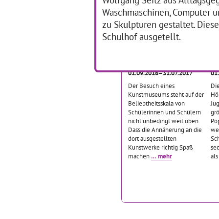
… mehr
Waschmaschinen, Computer u
zu Skulpturen gestaltet. Dies
Schulhof ausgetellt.
Als die Bilder tanzen
O
lernten
T
01.09.2016–31.07.2017
01
Der Besuch eines
Die
Kunstmuseums steht auf der
Hö
Beliebtheitsskala von
Ju
Schülerinnen und Schülern
grö
nicht unbedingt weit oben.
Pop
Dass die Annäherung an die
we
dort ausgestellten
Sc
Kunstwerke richtig Spaß
sec
machen
… mehr
al