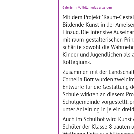
Kunst kam die sechste
Ju
Galerie im Vollbildmodus anzeigen
Klasse der Werkrealschule
St
Lichtental, als sie eine
Ba
Mit dem Projekt "Raum-Gestalt
aktuelle Ausstellung im
no
Bildende Kunst in der Ameis
Alten Dampfbad Baden-
Rä
Einzug. Die intensive Ausein
Baden besuchte.
… mehr
ges
Jug
mit raum-gestalterischen Prin
ma
schärfte sowohl die Wahrneh
Id
Kinder und Jugendlichen als 
Kollegiums.
Slam Poetry macht
I
Zusammen mit der Landschaft
Schule
ni
Cornelia Bott wurden zweidi
Entwürfe für die Gestaltung d
01.01.2017–30.04.2019
01
Schule wirkten an diesem Pro
Bereits im Schuljahr
Abs
Schulgemeinde vorgestellt, p
2015/2016 konnte die
nur
Klassenstufe Zehn des
ge
unter Anleitung in je ein dr
Werkrealschulzweigs der
Fr
Schiller-Realschule im
Da
Auch im Schulhof wird Kunst 
Verbund in Schwäbisch
Ku
Schüler der Klasse 8 bauten u
Gmünd die Kunstform der
kur
Wolfgang Seitz aus Alltagsgeg
Slam Poetry kennenlernen.
man