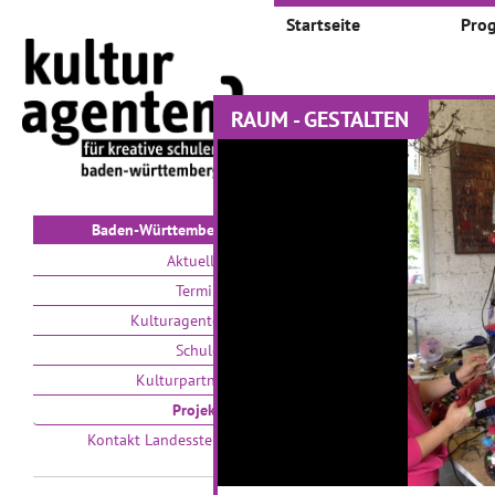
Startseite
Pro
RAUM - GESTALTEN
Projekte
Auswählen nach:
Zeit
V
Baden-Württemberg
Aktuelles
Termine
Kulturagenten
Schulen
Kulturpartner
Kleine Künstler auf
D
Projekte
großer Bühne
Kontakt Landesstelle
01
01.09.2016–31.05.2018
Im 