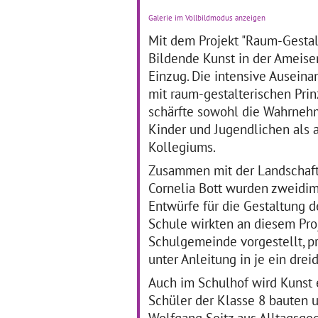
„Wi
Die Künstlertage haben an
Galerie im Vollbildmodus anzeigen
Me
der Schneeburgschule
Sch
Freiburg bereits Tradition.
Mit dem Projekt "Raum-Gestalt
Fre
Im Rahmen des
Bildende Kunst in der Ameis
Th
Kulturagentenprogramms
Einzug. Die intensive Ausein
Zun
werden die dritten und
te
vierten Klassen in den
mit raum-gestalterischen Prin
nächsten drei Jahren nun
schärfte sowohl die Wahrneh
regelmäßig an
… mehr
Kinder und Jugendlichen als 
Kollegiums.
Zusammen mit der Landschaft
Mehr Märchen!
D
k
Cornelia Bott wurden zweidi
Entwürfe für die Gestaltung d
01.09.2016–31.12.2016
Schule wirkten an diesem Pro
19
Im vergangenen Herbst und
Schulgemeinde vorgestellt, p
Winter widmete sich die
Al
Klassenstufe Drei der
Sc
unter Anleitung in je ein dr
Gerhart-Hauptmann-Schule
Ko
in Heilbronn ganz dem
He
Auch im Schulhof wird Kunst 
Thema Märchen. Drei
wä
Schüler der Klasse 8 bauten u
künstlerische Sparten,
im 
Wolfgang Seitz aus Alltagsgeg
nämlich Literatur, Bildende
de