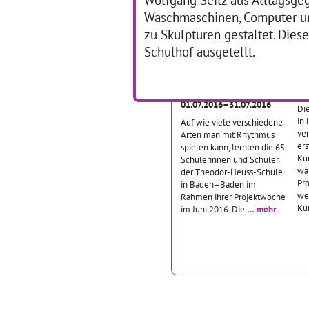
Kunst
… mehr
Was
Waschmaschinen, Computer u
zu Skulpturen gestaltet. Dies
Schulhof ausgetellt.
Trommeln - Tanzen -
N
Texten
01
01.07.2016–31.07.2016
Di
in
Auf wie viele verschiedene
ver
Arten man mit Rhythmus
ers
spielen kann, lernten die 65
Ku
Schülerinnen und Schüler
wa
der Theodor-Heuss-Schule
Pro
in Baden–Baden im
wei
Rahmen ihrer Projektwoche
Ku
im Juni 2016. Die
… mehr