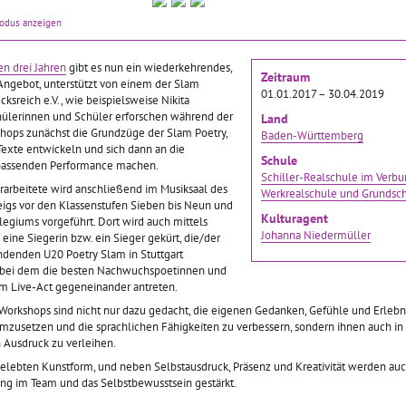
2015/2016 gab es an der
assische Musik und
Die „Pioniere neuer Medien“
modus anzeigen
Gemeinschaftsschule
r nicht verstaubt und
lernte die sechste Klasse
Gebhard in Konstanz eine
emäß wirken
der Werkrealschule
erfolgreiche Testphase des
 erfuhren die
Lichtental kennen, als sie
n drei Jahren
gibt es nun ein wiederkehrendes,
Zeitraum
mehrjährigen Kulturprojekts
innen und Schüler
die gleichnamige
Angebot, unterstützt von einem der Slam
01.01.2017 – 30.04.2019
„AiR/S – Artists in
dschule in
Ausstellung im Alten
ksreich e.V., wie beispielsweise Nikita
Residence“, bei dem
im.
… mehr
Dampfbad besuchte. Prof.
hülerinnen und Schüler erforschen während der
Land
… mehr
Karl Manfred Rennertz
hops zunächst die Grundzüge der Slam Poetry,
Baden-Württemberg
brachte den
… mehr
Texte entwickeln und sich dann an die
Schule
 passenden Performance machen.
Schiller-Realschule im Verbu
arbeitete wird anschließend im Musiksaal des
Werkrealschule und Grundsc
chüler als
Vom Slam-Poetry-
Künstlerduo -
igs vor den Klassenstufen Sieben bis Neun und
Kulturagent
rdetektive"
Workshop auf die
Tanzworkshop
llegiums vorgeführt. Dort wird auch mittels
Johanna Niedermüller
Bühne
 eine Siegerin bzw. ein Sieger gekürt, die/der
findenden U20 Poetry Slam in Stuttgart
017–28.02.2017
01.02.2017–28.02.2017
 bei dem die besten Nachwuchspoetinnen und
01.02.2017–28.02.2017
m Live-Act gegeneinander antreten.
men des
Beim Modul „Künstlerduo“
rigen,
der Schneeburgschule
Bereits im Juni 2016 gab es
orkshops sind nicht nur dazu gedacht, die eigenen Gedanken, Gefühle und Erlebni
bergreifenden
erkundeten 40
an der Schiller-Realschule
mzusetzen und die sprachlichen Fähigkeiten zu verbessern, sondern ihnen auch i
 „Kulturdetektive“ an
Schülerinnen und Schüler
im Verbund in Schwäbisch
n Ausdruck zu verleihen.
dt-Schule in
der Klassenstufe Drei unter
Gmünd ein erfolgreiches
 gelebten Kunstform, und neben Selbstausdruck, Präsenz und Kreativität werden auc
isch Gmünd lernen
dem Motto „rangezoomt“
Slam-Poetry-Projekt. Auch
ng im Team und das Selbstbewusstsein gestärkt.
ülerinnen und
und „Makulaturen“
in diesem und in den
 der Klassenstufen
Bewegungsabläufe und