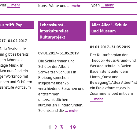
folgenden Jahren soll die
 Vier
… mehr
Typen
… mehr
Kunst, Worte und
… mehr
tur trifft Pop
Lebenskunst -
Allez Allee! - Schule
Interkulturelles
und Museum
Kulturprojekt
017–01.02.2017
01.01.2017–31.05.2019
Tulla Realschule
09.01.2017–31.05.2019
m gibt es bereits
Der Kulturfahrplan der
igen Jahren die
Theodor-Heuss-Grund- und
Die Schülerinnen und
age Musik. In
Werkrealschule in Baden
Schüler der Albert-
Jahr nun fand ein
Baden steht unter dem
Schweitzer-Schule I in
iger Workshop mit
Motto „Kunst und
Freiburg sprechen
innen und Schülern
Bewegung“. „Allez Allee!“ ist
insgesamt über 25
ssenstufe Acht zum
ein Projektformat, das in
verschiedene Sprachen und
Zusammenarbeit mit dem
entstammen
… mehr
unterschiedlichen
kulturellen Hintergründen.
So entstand die
… mehr
1
2
3
19
...