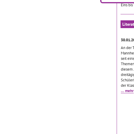
Eins bis
Litera
30.01.2
An der 
Mannhei
seit ein
Thement
diesem 
dreitäg
Schüler
der Kla
… mehr