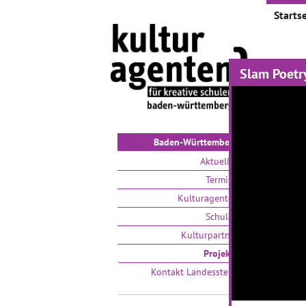
Startse
Slam Poetr
Proje
Auswählen
Baden-Württemberg
Aktuelles
Termine
Kulturagenten
Schulen
Kulturpartner
Zeitsp
Projekte
trifft
Kontakt Landesstelle
01.03.2