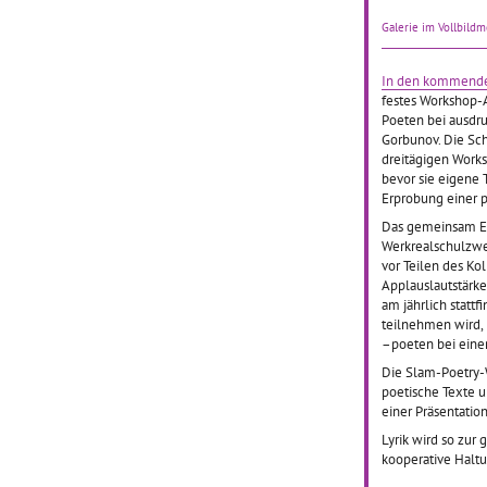
Dass Kl
Galerie im Vollbild
Literatu
unzeitg
müssen,
In den kommende
Schüler
festes Workshop-
der Wal
Poeten bei ausdruc
Mannhe
Gorbunov. Die Sc
dreitägigen Works
bevor sie eigene 
Erprobung einer
Das gemeinsam Er
Grunds
Werkrealschulzwe
"Kultu
vor Teilen des Ko
Applauslautstärke
am jährlich statt
01.02.2
teilnehmen wird,
–poeten bei eine
Im Rah
mehrjäh
Die Slam-Poetry-W
fächerü
poetische Texte u
Projekts
einer Präsentatio
der Har
Lyrik wird so zur
Schwäb
kooperative Haltu
die Sch
Schüler