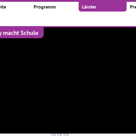
ite
Programm
Länder
Pr
y macht Schule
kte
 nach:
Zeitraum:
Von
Bis
1
2
3
19
...
rünge - Klassik
In den Fußstapfen der
AiR/S GebhART
 auf Moderne
Medienpioniere
01.02.2017–28.02.2017
017–31.05.2017
01.03.2017–31.03.2017
Bereits im Schuljahr