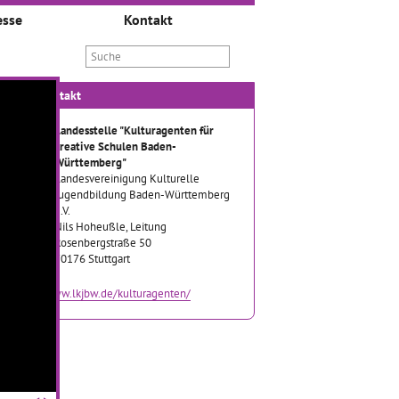
esse
Kontakt
Kontakt
Landesstelle "Kulturagenten für
kreative Schulen Baden-
Württemberg"
Landesvereinigung Kulturelle
Jugendbildung Baden-Württemberg
e.V.
Nils Hoheußle, Leitung
Rosenbergstraße 50
70176 Stuttgart
www.lkjbw.de/kulturagenten/