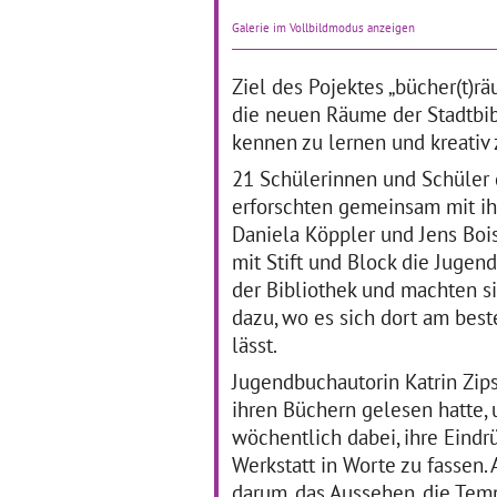
Dass Klassische Musik und
Die
Galerie im Vollbildmodus anzeigen
Literatur nicht verstaubt und
ler
unzeitgemäß wirken
de
müssen, erfuhren die
Lic
Ziel des Pojektes „bücher(t)rä
Schülerinnen und Schüler
di
die neuen Räume der Stadtbib
der Waldschule in
Au
kennen zu lernen und kreativ 
Mannheim.
… mehr
Da
Ka
21 Schülerinnen und Schüler 
br
erforschten gemeinsam mit ih
Daniela Köppler und Jens Boi
Grundschüler als
V
mit Stift und Block die Jug
"Kulturdetektive"
W
der Bibliothek und machten 
B
dazu, wo es sich dort am bes
01.02.2017–28.02.2017
lässt.
01
Im Rahmen des
mehrjährigen,
Jugendbuchautorin Katrin Zips
Ber
fächerübergreifenden
an 
ihren Büchern gelesen hatte,
Projekts „Kulturdetektive“ an
im
wöchentlich dabei, ihre Eind
der Hardt-Schule in
Gm
Schwäbisch Gmünd lernen
Sl
Werkstatt in Worte zu fassen.
die Schülerinnen und
in
darum, das Aussehen, die Tem
Schüler der Klassenstufen