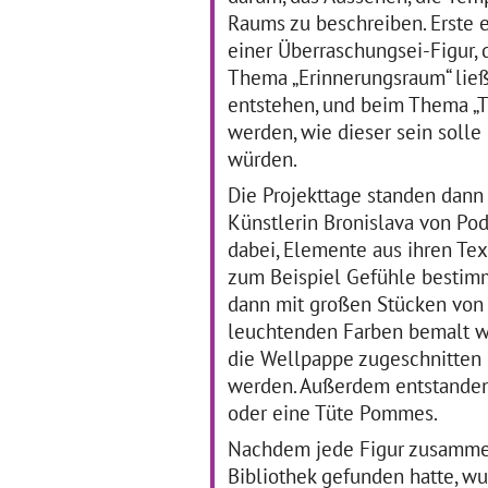
fol
Raums zu beschreiben. Erste 
Eins bis Vier
… mehr
Ku
einer Überraschungsei-Figur, d
Thema „Erinnerungsraum“ ließ
Literatur trifft Pop
L
entstehen, und beim Thema „T
In
werden, wie dieser sein solle
K
30.01.2017–01.02.2017
würden.
An der Tulla Realschule
09
Die Projekttage standen dann
Mannheim gibt es bereits
seit einigen Jahren die
Künstlerin Bronislava von Po
Di
Thementage Musik. In
Sch
dabei, Elemente aus ihren Tex
diesem Jahr nun fand ein
Sch
zum Beispiel Gefühle bestim
dreitägiger Workshop mit
Fr
Schülerinnen und Schülern
in
dann mit großen Stücken von W
der Klassenstufe Acht zum
ve
leuchtenden Farben bemalt w
… mehr
en
die Wellpappe zugeschnitten
un
kul
werden. Außerdem entstanden 
So
oder eine Tüte Pommes.
Nachdem jede Figur zusammen 
Bibliothek gefunden hatte, w