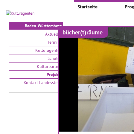
Startseite
Pro
Baden-Württemberg
bücher(t)räume
Projekte
Aktuelles
Termine
Auswählen nach:
Zeit
Kulturagenten
Schulen
V
Kulturpartner
Projekte
Kontakt Landesstelle
Zeitsprünge - Klassik
I
trifft auf Moderne
M
01.03.2017–31.05.2017
01