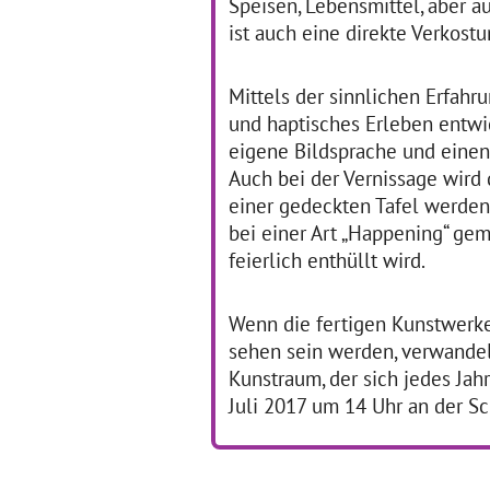
Speisen, Lebensmittel, aber a
Kunst
… mehr
Was
ist auch eine direkte Verkost
Trommeln - Tanzen -
N
Mittels der sinnlichen Erfahr
Texten
und haptisches Erleben entwi
01
eigene Bildsprache und eine
01.07.2016–31.07.2016
Di
Auch bei der Vernissage wird 
in
Auf wie viele verschiedene
einer gedeckten Tafel werden
ver
Arten man mit Rhythmus
bei einer Art „Happening“ ge
ers
spielen kann, lernten die 65
Ku
Schülerinnen und Schüler
feierlich enthüllt wird.
wa
der Theodor-Heuss-Schule
Pro
in Baden–Baden im
wei
Rahmen ihrer Projektwoche
Wenn die fertigen Kunstwerke
Ku
im Juni 2016. Die
… mehr
sehen sein werden, verwandelt
Kunstraum, der sich jedes Jahr
Juli 2017 um 14 Uhr an der Sc