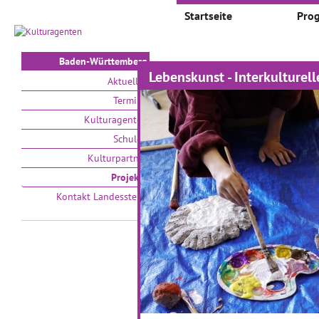
Startseite
Pro
Baden-Württemberg
Lebenskunst - Interkulturell
Projekte
Aktuelles
Termine
Auswählen nach:
Zeit
Kulturagenten
Schulen
V
Kulturpartner
Projekte
Kontakt Landesstelle
Kleine Künstler auf
D
großer Bühne
01
01.09.2016–31.05.2018
Im 