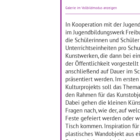
„Wi
Die Künstlertage haben an
Galerie im Vollbildmodus anzeigen
Me
der Schneeburgschule
Sch
Freiburg bereits Tradition.
Fre
Im Rahmen des
In Kooperation mit der Jugen
Th
Kulturagentenprogramms
im Jugendbildungswerk Freibu
Zun
werden die dritten und
te
die Schülerinnen und Schüler 
vierten Klassen in den
nächsten drei Jahren nun
Unterrichtseinheiten pro Schu
regelmäßig an
… mehr
Kunstwerken, die dann bei ein
der Öffentlichkeit vorgestellt
anschließend auf Dauer im S
Mehr Märchen!
D
präsentiert werden. Im ersten
k
Kulturprojekts soll das Them
01.09.2016–31.12.2016
den Rahmen für das Kunstobje
19
Im vergangenen Herbst und
Dabei gehen die kleinen Kün
Winter widmete sich die
Al
Fragen nach, wie der, auf wel
Klassenstufe Drei der
Sc
Gerhart-Hauptmann-Schule
Feste gefeiert werden oder w
Ko
in Heilbronn ganz dem
He
Tisch kommen. Inspiration für 
Thema Märchen. Drei
wä
plastisches Wandobjekt aus e
künstlerische Sparten,
im 
nämlich Literatur, Bildende
de