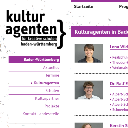
Startseite
Pro
Kulturagenten in Ba
Lena Wi
Realschu
Baden-Württemberg
Theodor-
Aktuelles
Werkreals
Termine
Kulturagenten
Dr. Ralf 
Schulen
Albert-Sc
Kulturpartner
Albert-Sc
Albert-Sch
Projekte
Schneebur
Kontakt Landesstelle
Kerstin S