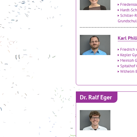
Friedenss
Hardt-Sc
Schiller-
Grundschul
Karl Phi
Friedrich
Kepler G
Meinloh G
Spitalhof
Wilhelm B
Dr. Ralf Eger