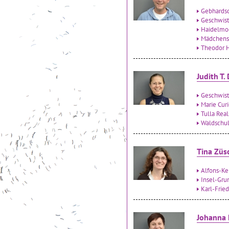
Gebhardsc
Geschwist
Haidelmo
Mädchensc
Theodor H
Judith T.
Geschwist
Marie Cur
Tulla Rea
Waldschu
Tina Züs
Alfons-Ke
Insel-Gru
Karl-Frie
Johanna 