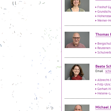
Freihof G
Grundsch
Hohensta
Werner-H
Thomas 
Bergschu
Reutenen
Schulverb
Beate Sc
Email
sch
Albrecht-
Fritz-Ulri
Gerhart-H
Helene-La
Michael J