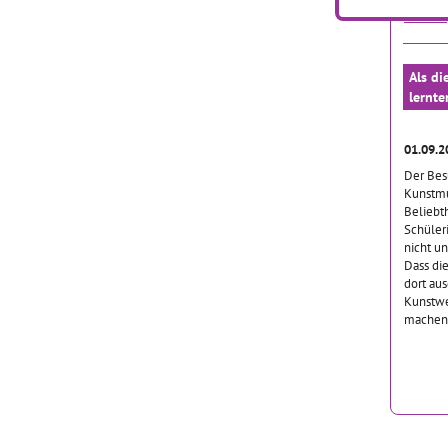
… mehr
Als di
lernte
01.09.2
Der Bes
Kunstmu
Beliebt
Schüler
nicht u
Dass di
dort aus
Kunstwe
mache