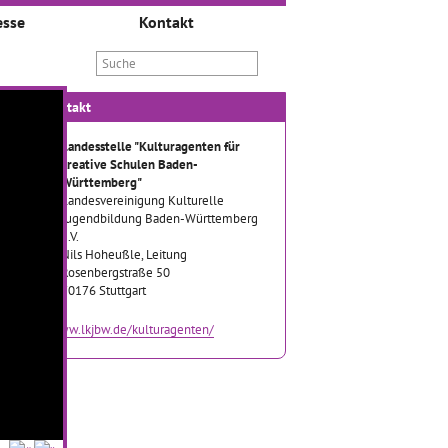
esse
Kontakt
Kontakt
Landesstelle "Kulturagenten für
kreative Schulen Baden-
Württemberg"
Landesvereinigung Kulturelle
Jugendbildung Baden-Württemberg
e.V.
Nils Hoheußle, Leitung
Rosenbergstraße 50
70176 Stuttgart
www.lkjbw.de/kulturagenten/