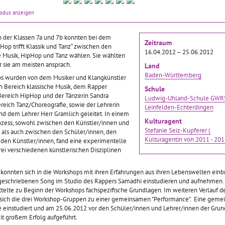
am die sechste
Jugendmedien@age der
Neue Freiräume für die
modus anzeigen
der Werkrealschule
Stadtbibliothek Baden-
Schülerinnen und Schüler
al, als sie eine
Baden machte es
sowie neue Impulse für das
e Ausstellung im
notwendig, die neuen
Kollegium verspricht das
n der Klassen 7a und 7b konnten bei dem
Zeitraum
Dampfbad Baden-
Räume ansprechend zu
Projektformat „Volldampf
 Hop trifft Klassik und Tanz“ zwischen den
esuchte.
… mehr
gestalten und sie für
16.04.2012 – 25.06.2012
voraus!“ der Werkrealschule
e Musik, HipHop und Tanz wählen. Sie wählten
Jugendliche interessanter zu
Lichtental in Baden-Baden.
 sie am meisten ansprach.
Land
machen. So entstand die
In
… mehr
Baden-Württemberg
ps wurden von dem Musiker und Klangkünstler
Idee
… mehr
n Bereich klassische Musik, dem Rapper
Schule
Bereich HipHop und der Tänzerin Sandra
Ludwig-Uhland-Schule GWR
ereich Tanz/Choreografie, sowie der Lehrerin
Leinfelden-Echterdingen
Poetry macht
Ich sehe was, was Du
Vorsicht zerbrechlich -
d dem Lehrer Herr Gramlich geleitet. In einem
e
nicht siehst
Kunst aus Glas
Kulturagent
ess, sowohl zwischen den Künstler/innen und
Stefanie Seiz-Kupferer (
 als auch zwischen den Schüler/innen, den
Kulturagentin von 2011 - 201
 den Künstler/innen, fand eine experimentelle
017–30.04.2019
01.10.2016–31.10.2016
01.09.2016–31.07.2017
ei verschiedenen künstlerischen Disziplinen
im Schuljahr
Abstrakte Kunst führt (nicht
Welche ästhetischen
16 konnte die
nur bei Jugendlichen)
Ausdrucksmöglichkeiten
konnten sich in die Workshops mit ihren Erfahrungen aus ihren Lebenswelten einb
stufe Zehn des
gelegentlich zu ungeklärten
und faszinierenden
 geschriebenen Song im Studio des Rappers Samadhi einstudieren und aufnehmen. 
lschulzweigs der
Fragen und Unverständnis.
Eigenschaften das Material
ttelte zu Beginn der Workshops fachspezifische Grundlagen. Im weiteren Verlauf d
r-Realschule im
Dass diese moderne
Glas haben kann, erfuhren
 sich die drei Workshop-Gruppen zu einer gemeinsamen "Performance". Eine gem
 in Schwäbisch
Kunstform interessant und
im vergangenen Schuljahr
 einstudiert und am 25.06.2012 vor den Schüler/innen und Lehrer/innen der Grun
ie Kunstform der
kurzweilig sein kann, wenn
Schülerinnen und Schüler
t großem Erfolg aufgeführt.
etry kennenlernen.
man sie sich mit
… mehr
der Klassenstufe Neun an