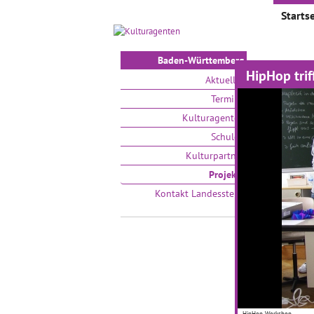
Startse
Baden-Württemberg
HipHop trif
Proje
Aktuelles
Termine
Auswählen
Kulturagenten
Schulen
Kulturpartner
Projekte
Kontakt Landesstelle
Kleine
01.01.2
Ganz na
HipHop-Workshop