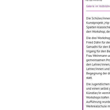
Kunst k
Galerie im Vollbild
Klasse 
Lichtent
aktuell
Die Schüler/inne
Alten 
Kunstprojekt „Hip
Baden b
Sparten klassisch
den Workshop, der
Die drei Worksho
Fried Dähn für de
Samadhi für den 
Irrgang für den B
Slam 
Frau Weinmann un
Schul
gemeinsamen Proz
den Lehrer/innen,
Lehrer/innen und
01.01.2
Begegnung der dr
statt.
Bereits 
2015/20
Die Jugendlichen 
Klassen
und einen selbst
Werkrea
Künstler/in vermi
Schille
Workshops trafen
Verbund
Aufführung wurde
Gmünd d
Werkrealschule mi
Slam Po