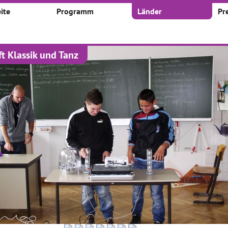
ite
Programm
Länder
Pr
ft Klassik und Tanz
kte
 nach:
Zeitraum:
Von
Bis
1
2
3
19
...
 Teufel aus Ton
bücher(t)räume
Moderne Kunst kreativ
erfahren
017–31.01.2017
01.01.2017–31.03.2017
01.01.2017–31.05.2019
h heran an moderne
Ein Umzug der