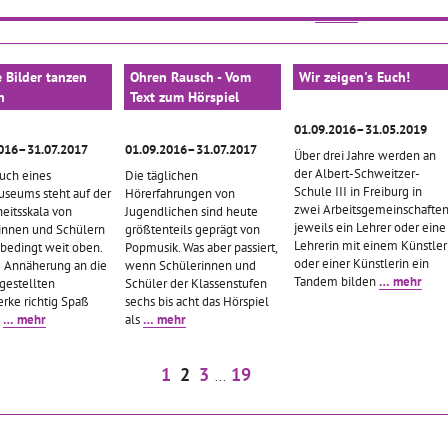
der
… mehr
e Bilder tanzen
Ohren Rausch - Vom
Wir zeigen's Euch!
n
Text zum Hörspiel
01.09.2016–31.05.2019
016–31.07.2017
01.09.2016–31.07.2017
Über drei Jahre werden an
der Albert-Schweitzer-
uch eines
Die täglichen
Schule III in Freiburg in
seums steht auf der
Hörerfahrungen von
zwei Arbeitsgemeinschafte
heitsskala von
Jugendlichen sind heute
jeweils ein Lehrer oder eine
innen und Schülern
größtenteils geprägt von
Lehrerin mit einem Künstler
nbedingt weit oben.
Popmusik. Was aber passiert,
oder einer Künstlerin ein
e Annäherung an die
wenn Schülerinnen und
Tandem bilden
… mehr
gestellten
Schüler der Klassenstufen
rke richtig Spaß
sechs bis acht das Hörspiel
n
… mehr
als
… mehr
1
2
3
19
...