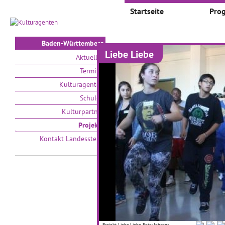
Startseite
Pro
Baden-Württemberg
Liebe Liebe
Projekte
Aktuelles
Termine
Auswählen nach:
Zeit
Kulturagenten
Schulen
V
Kulturpartner
Projekte
Kontakt Landesstelle
Kleine Teufel aus Ton
b
01.01.2017–31.01.2017
01
Ganz nah heran an moderne
Ei
Projekt: Liebe Liebe, Foto: Johanna