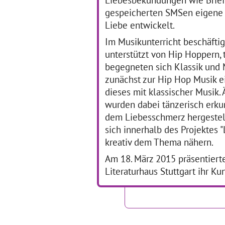
… mehr
gespeicherten SMSen eigene
Liebe entwickelt.
Als die Bilder tanzen
O
Im Musikunterricht beschäftig
lernten
T
unterstützt von Hip Hoppern,
begegneten sich Klassik und 
01.09.2016–31.07.2017
01
zunächst zur Hip Hop Musik 
Der Besuch eines
Die
dieses mit klassischer Musik.
Kunstmuseums steht auf der
Hö
wurden dabei tänzerisch erkun
Beliebtheitsskala von
Ju
dem Liebesschmerz hergestell
Schülerinnen und Schülern
grö
nicht unbedingt weit oben.
Pop
sich innerhalb des Projektes 
Dass die Annäherung an die
we
kreativ dem Thema nähern.
dort ausgestellten
Sc
Kunstwerke richtig Spaß
sec
Am 18. März 2015 präsentiert
machen
… mehr
al
Literaturhaus Stuttgart ihr Kun