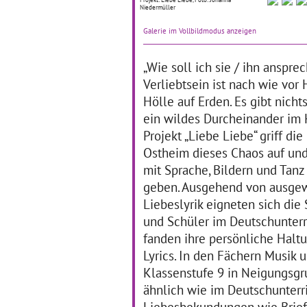
Niedermüller
Kunst kam die sechste
Ju
Klasse der Werkrealschule
St
Galerie im Vollbildmodus anzeigen
Lichtental, als sie eine
Ba
aktuelle Ausstellung im
no
Alten Dampfbad Baden-
Rä
„Wie soll ich sie / ihn ansprec
Baden besuchte.
… mehr
ges
Verliebtsein ist nach wie vor
Jug
ma
Hölle auf Erden. Es gibt nicht
Id
ein wildes Durcheinander im 
Projekt „Liebe Liebe“ griff di
Ostheim dieses Chaos auf un
Slam Poetry macht
I
Schule
ni
mit Sprache, Bildern und Tanz
geben. Ausgehend von ausgew
01.01.2017–30.04.2019
01
Liebeslyrik eigneten sich die
und Schüler im Deutschunterri
Bereits im Schuljahr
Abs
2015/2016 konnte die
nur
fanden ihre persönliche Halt
Klassenstufe Zehn des
ge
Lyrics. In den Fächern Musik 
Werkrealschulzweigs der
Fr
Schiller-Realschule im
Da
Klassenstufe 9 in Neigungsgr
Verbund in Schwäbisch
Ku
ähnlich wie im Deutschunterr
Gmünd die Kunstform der
kur
Liebesbekundungen wie Briefe
Slam Poetry kennenlernen.
man