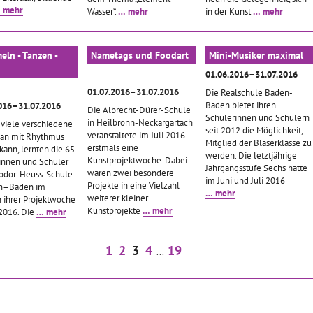
 mehr
Wasser“.
… mehr
in der Kunst
… mehr
ln - Tanzen -
Nametags und Foodart
Mini-Musiker maximal
n
01.06.2016–31.07.2016
01.07.2016–31.07.2016
Die Realschule Baden-
Baden bietet ihren
016–31.07.2016
Die Albrecht-Dürer-Schule
Schülerinnen und Schülern
in Heilbronn-Neckargartach
 viele verschiedene
seit 2012 die Möglichkeit,
veranstaltete im Juli 2016
an mit Rhythmus
Mitglied der Bläserklasse zu
erstmals eine
kann, lernten die 65
werden. Die letztjährige
Kunstprojektwoche. Dabei
innen und Schüler
Jahrgangsstufe Sechs hatte
waren zwei besondere
odor-Heuss-Schule
im Juni und Juli 2016
Projekte in eine Vielzahl
en–Baden im
… mehr
weiterer kleiner
ihrer Projektwoche
Kunstprojekte
… mehr
 2016. Die
… mehr
1
2
3
4
19
...