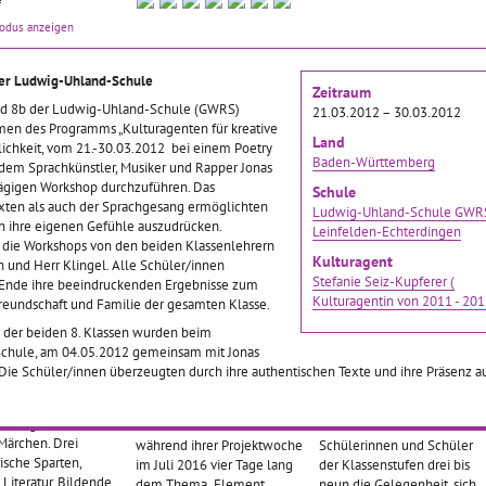
„Wir zeigen’s euch“ hatte die
stlertage haben an
Im Rahmen der
modus anzeigen
Medien-AG der Albert-
neeburgschule
Künstlertage an der
Schweitzer-Schule III in
 bereits Tradition.
Schneeburgschule in
Freiburg bisher drei
men des
Freiburg haben die
der Ludwig-Uhland-Schule
Zeitraum
Themenschwerpunkte:
agentenprogramms
Schülerinnen und Schüler
nd 8b der Ludwig-Uhland-Schule (GWRS)
Zunächst sollten die acht
21.03.2012 – 30.03.2012
die dritten und
der dritten und vierten
n des Programms „Kulturagenten für kreative
teilnehmenden
… mehr
Klassen in den
Klasse Gelegenheit, an
Land
ichkeit, vom 21.-30.03.2012 bei einem Poetry
n drei Jahren nun
Projekten mit
Baden-Württemberg
dem Sprachkünstler, Musiker und Rapper Jonas
äßig an
… mehr
professionellen Künstlern
tägigen Workshop durchzuführen. Das
Schule
… mehr
xten als auch der Sprachgesang ermöglichten
Ludwig-Uhland-Schule GWR
n ihre eigenen Gefühle auszudrücken.
Leinfelden-Echterdingen
 die Workshops von den beiden Klassenlehrern
Märchen!
Das Element Wasser
Rollentausch - Hier
Kulturagent
und Herr Klingel. Alle Schüler/innen
künstlerisch erfassen
Stefanie Seiz-Kupferer (
tanzen die Puppen
 Ende ihre beeindruckenden Ergebnisse zum
Kulturagentin von 2011 - 201
reundschaft und Familie der gesamten Klasse.
2016–31.12.2016
e der beiden 8. Klassen wurden beim
19.07.2016–22.07.2016
05.07.2016–08.07.2016
angenen Herbst und
chule, am 04.05.2012 gemeinsam mit Jonas
widmete sich die
Alle 266 Schülerinnen und
Im Rahmen der diesjährigen
 Die Schüler/innen überzeugten durch ihre authentischen Texte und ihre Präsenz a
stufe Drei der
Schüler sowie das gesamte
Projekttage an der Wilhelm-
t-Hauptmann-Schule
Kollegium der Bergschule
Busch-Schule Ulm vom 05.
bronn ganz dem
Heidenheim widmeten sich
bis 08.07. 2016 bekamen
ärchen. Drei
während ihrer Projektwoche
Schülerinnen und Schüler
ische Sparten,
im Juli 2016 vier Tage lang
der Klassenstufen drei bis
Literatur, Bildende
dem Thema „Element
neun die Gelegenheit, sich