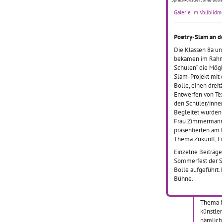
Die Kün
Galerie im Vollbild
der Sch
Freiburg
Im Rah
Poetry-Slam an 
Kultur
Die Klassen 8a u
werden 
bekamen im Rahme
vierten 
Schulen“ die Mögl
nächste
Slam-Projekt mit 
regelm
Bolle, einen drei
Entwerfen von Te
den Schüler/inne
Begleitet wurden
Mehr 
Frau Zimmermann 
präsentierten am
Thema Zukunft, F
01.09.
Einzelne Beiträg
Im verg
Sommerfest der S
Winter 
Bolle aufgeführt.
Klassen
Bühne.
Gerhar
in Heil
Thema M
künstler
nämlich 