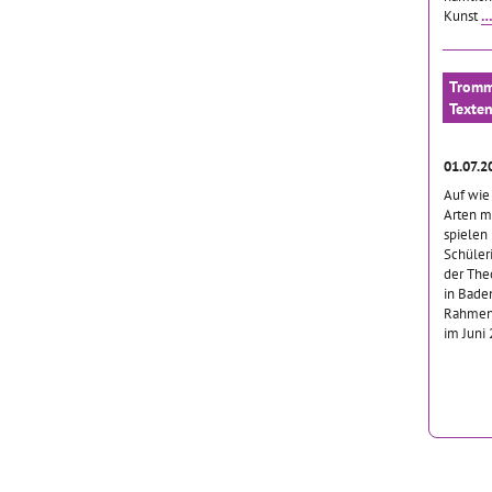
Kunst
…
Tromme
Texte
01.07.2
Auf wie
Arten m
spielen 
Schüler
der The
in Bad
Rahmen 
im Juni