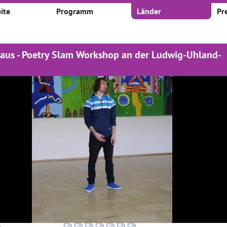
ite
Programm
Länder
Pr
 aus - Poetry Slam Workshop an der Ludwig-Uhland-
kte
 nach:
Zeitraum:
Von
Bis
1
2
3
4
19
...
 Künstler auf
Die Welt vor der Linse
"Gedichtsbehandlung"
r Bühne
und "So oder So"
01.09.2016–31.05.2019
2016–31.05.2018
01.09.2016
Im Projekt mit dem Titel
e