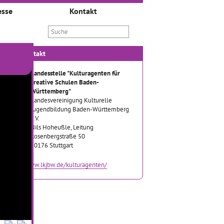
esse
Kontakt
Kontakt
Landesstelle "Kulturagenten für
kreative Schulen Baden-
Württemberg"
Landesvereinigung Kulturelle
Jugendbildung Baden-Württemberg
e.V.
Nils Hoheußle, Leitung
Rosenbergstraße 50
70176 Stuttgart
www.lkjbw.de/kulturagenten/