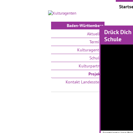
Startse
Baden-Württemberg
Drück Dich
Proje
Aktuelles
Schule
Termine
Auswählen
Kulturagenten
Schulen
Kulturpartner
Projekte
Kontakt Landesstelle
Kleine
große
01.09.
Sprachkünstler Jonas Boll