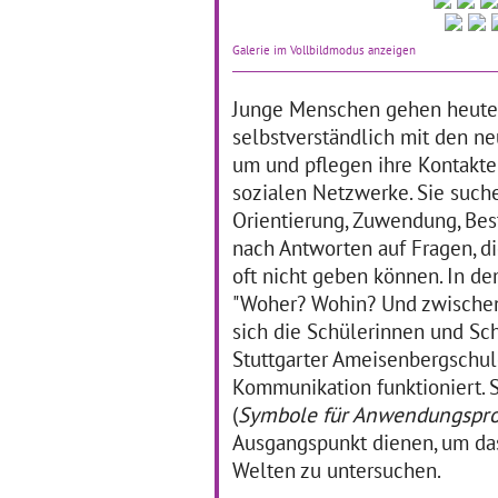
Kunst kam die sechste
Ju
Klasse der Werkrealschule
St
Galerie im Vollbildmodus anzeigen
Lichtental, als sie eine
Ba
aktuelle Ausstellung im
no
Alten Dampfbad Baden-
Rä
Junge Menschen gehen heute
Baden besuchte.
… mehr
ges
selbstverständlich mit den n
Jug
ma
um und pflegen ihre Kontakte
Id
sozialen Netzwerke. Sie such
Orientierung, Zuwendung, Bes
nach Antworten auf Fragen, d
Slam Poetry macht
I
Schule
ni
oft nicht geben können. In de
"Woher? Wohin? Und zwischen
01.01.2017–30.04.2019
01
sich die Schülerinnen und Sc
Stuttgarter Ameisenbergschul
Bereits im Schuljahr
Abs
2015/2016 konnte die
nur
Kommunikation funktioniert. 
Klassenstufe Zehn des
ge
(
Symbole für Anwendungsp
Werkrealschulzweigs der
Fr
Schiller-Realschule im
Da
Ausgangspunkt dienen, um das 
Verbund in Schwäbisch
Ku
Welten zu untersuchen.
Gmünd die Kunstform der
kur
Slam Poetry kennenlernen.
man