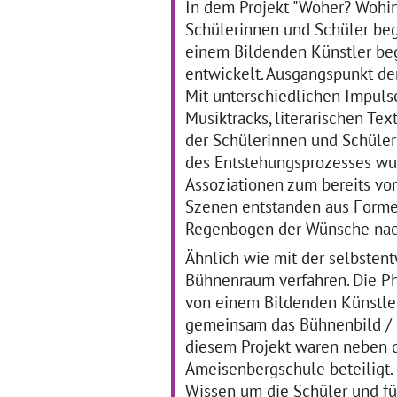
In dem Projekt "Woher? Wohin
… mehr
Schülerinnen und Schüler be
einem Bildenden Künstler beg
Als die Bilder tanzen
O
entwickelt. Ausgangspunkt de
lernten
T
Mit unterschiedlichen Impuls
Musiktracks, literarischen Te
01.09.2016–31.07.2017
01
der Schülerinnen und Schüler 
Der Besuch eines
Die
des Entstehungsprozesses wur
Kunstmuseums steht auf der
Hö
Assoziationen zum bereits vo
Beliebtheitsskala von
Ju
Szenen entstanden aus Formen
Schülerinnen und Schülern
grö
nicht unbedingt weit oben.
Pop
Regenbogen der Wünsche nac
Dass die Annäherung an die
we
dort ausgestellten
Sc
Ähnlich wie mit der selbsten
Kunstwerke richtig Spaß
sec
Bühnenraum verfahren. Die P
machen
… mehr
al
von einem Bildenden Künstler
gemeinsam das Bühnenbild / 
diesem Projekt waren neben d
Ameisenbergschule beteiligt. 
Wissen um die Schüler und f