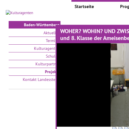
Startseite
Pro
Baden-Württemberg
WOHER? WOHIN? UND ZWISCH
Projekte
Aktuelles
und 8. Klasse der Ameisenb
Termine
Auswählen nach:
Zeit
Kulturagenten
Schulen
V
Kulturpartner
Projekte
Kontakt Landesstelle
Kleine Teufel aus Ton
b
01.01.2017–31.01.2017
01
Ganz nah heran an moderne
Ei