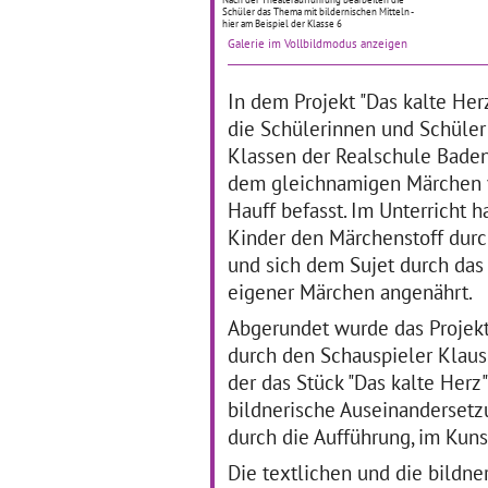
Schüler das Thema mit bildernischen Mitteln -
Kunst kam die sechste
Ju
hier am Beispiel der Klasse 6
Klasse der Werkrealschule
St
Galerie im Vollbildmodus anzeigen
Lichtental, als sie eine
Ba
aktuelle Ausstellung im
no
Alten Dampfbad Baden-
Rä
In dem Projekt "Das kalte Her
Baden besuchte.
… mehr
ges
die Schülerinnen und Schüler 
Jug
Klassen der Realschule Bade
ma
Id
dem gleichnamigen Märchen 
Hauff befasst. Im Unterricht 
Kinder den Märchenstoff du
Slam Poetry macht
I
und sich dem Sujet durch das
Schule
ni
eigener Märchen angenährt.
01.01.2017–30.04.2019
01
Abgerundet wurde das Projek
Bereits im Schuljahr
Abs
durch den Schauspieler Klaus
2015/2016 konnte die
nur
der das Stück "Das kalte Herz
Klassenstufe Zehn des
ge
bildnerische Auseinandersetz
Werkrealschulzweigs der
Fr
Schiller-Realschule im
Da
durch die Aufführung, im Ku
Verbund in Schwäbisch
Ku
Gmünd die Kunstform der
kur
Die textlichen und die bildne
Slam Poetry kennenlernen.
man