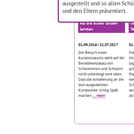
ausgestellt und so allen Sch
… mehr
und den Eltern präsentiert.
Als die Bilder tanzen
O
lernten
T
01.09.2016–31.07.2017
01
Der Besuch eines
Die
Kunstmuseums steht auf der
Hö
Beliebtheitsskala von
Ju
Schülerinnen und Schülern
grö
nicht unbedingt weit oben.
Pop
Dass die Annäherung an die
we
dort ausgestellten
Sc
Kunstwerke richtig Spaß
sec
machen
… mehr
al