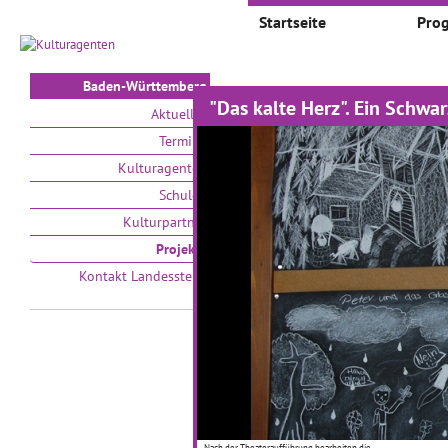
Startseite
Pro
Baden-Württemberg
"Das kalte Herz". Ein Schw
Projekte
Aktuelles
Termine
Auswählen nach:
Zeit
Kulturagenten
Schulen
V
Kulturpartner
Projekte
Kontakt Landesstelle
Kleine Teufel aus Ton
b
01.01.2017–31.01.2017
01
Ganz nah heran an moderne
Ei
Nach der Theateraufführung bearbeiten die