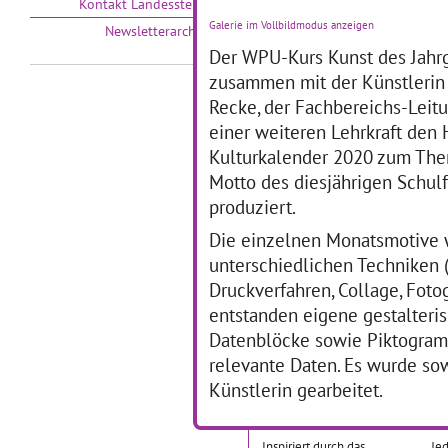
Kontakt Landesstelle
Galerie im Vollbildmodus anzeigen
Newsletterarchiv
Der WPU-Kurs Kunst des Jahr
zusammen mit der Künstlerin
01.10.2011–15.06.2012
01
Recke, der Fachbereichs-Leit
Ausgehend von der
Prä
einer weiteren Lehrkraft den
Wunderkammer Olbricht im
Ne
Kulturkalender 2020 zum The
Me Collectors Room Berlin
gem
hat eine Schülergruppe
wi
Motto des diesjährigen Schulf
zusammen mit einer
an
produziert.
Künstlerin, einer
Sc
Kulturwissenschaftlerin und
ve
Die einzelnen Monatsmotive 
zwei Lehrerinnen in der
de
unterschiedlichen Techniken 
Vorhalle
… mehr
Druckverfahren, Collage, Fotog
entstanden eigene gestalteri
Zwei Riesen-Dada-
Ar
Datenblöcke sowie Piktogramm
Puppen bewegen sich
L
relevante Daten. Es wurde sow
durchs MV
Vi
Künstlerin gearbeitet.
01.10.2011–15.06.2012
01
Inspiriert durch das
Jed