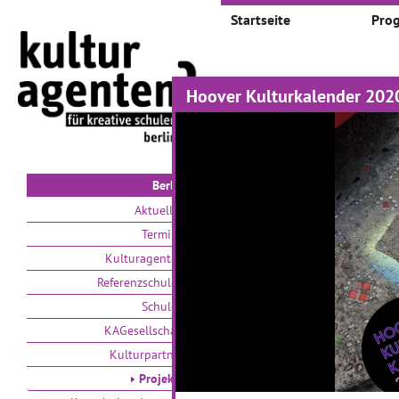
Startseite
Pro
Hoover Kulturkalender 202
Projekte
Auswählen nach:
Zeit
V
Berlin
Aktuelles
Termine
Kulturagenten
Referenzschulen
Schulen
Eine eigene
E
KAGesellschaft
Wunderkammer für die
K
Kulturpartner
Schule
D
Projekte