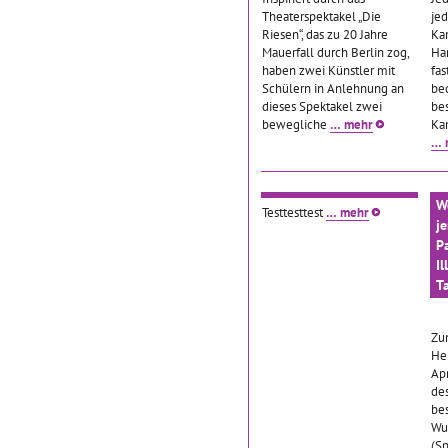
Theaterspektakel „Die
jed
Riesen“, das zu 20 Jahre
Kam
Mauerfall durch Berlin zog,
Ha
haben zwei Künstler mit
fas
Schülern in Anlehnung an
be
dieses Spektakel zwei
be
bewegliche
… mehr
Ka
… 
W
Testtesttest
… mehr
j
P
I
T
Zum
He
Apr
de
be
Wu
(Sp