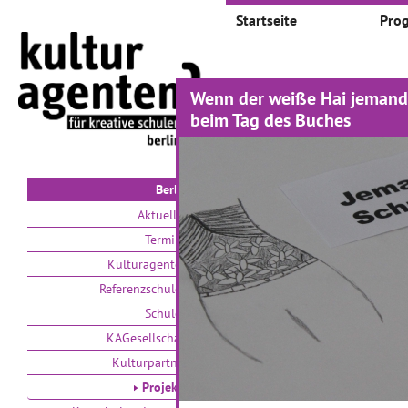
Startseite
Pro
Wenn der weiße Hai jemanden
Projekte
beim Tag des Buches
Auswählen nach:
Zeit
V
Berlin
Aktuelles
Termine
Kulturagenten
Referenzschulen
Schulen
PankOhr
N
KAGesellschaft
Kulturpartner
21
Projekte
In