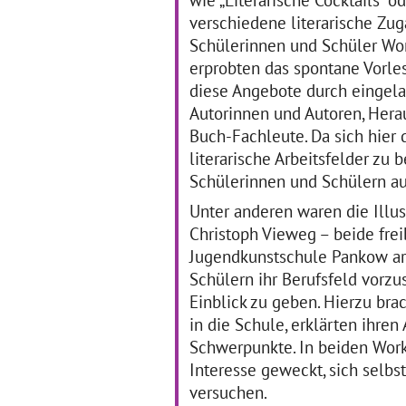
8/2020 gefördert durch den
verschiedene literarische Zu
… mehr
Schülerinnen und Schüler Wor
erprobten das spontane Vorle
diese Angebote durch eingelad
Autorinnen und Autoren, Her
Kulturwandertag 2019
P
Buch-Fachleute. Da sich hier d
des Johann-Gottfried-
literarische Arbeitsfelder z
Herder-Gymnasiums –
Schülerinnen und Schülern au
Wo geht´s denn jetzt
25
zur Kunst?
Unter anderen waren die Illus
St
Ka
Christoph Vieweg – beide frei
We
29.05.2019–29.05.2019
Jugendkunstschule Pankow ar
Kulturwandertag 2019 des
Schülern ihr Berufsfeld vorzu
Johann-Gottfried-Herder-
Einblick zu geben. Hierzu bra
Gymnasiums – Wo geht´s
in die Schule, erklärten ihren
denn jetzt zur Kunst?
… mehr
Schwerpunkte. In beiden Wor
Interesse geweckt, sich selbst
versuchen.