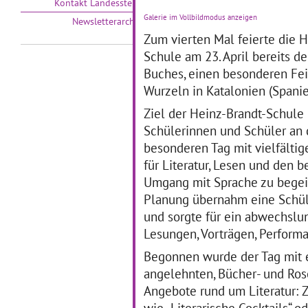
Kontakt Landesstelle
No
Galerie im Vollbildmodus anzeigen
Newsletterarchiv
Ak
sta
Zum vierten Mal feierte die H
28.10.2019–01.11.2019
Jo
Schule am 23. April bereits d
Schüler*innen der
mit
Reinhold-Burger-Schule
Buches, einen besonderen Fei
Tu
erstellen zusammen mit der
era
Wurzeln in Katalonien (Spanie
Künstlerin Heidrun
Schramm einen Audioguide
Ziel der Heinz-Brandt-Schule i
zum Thema "Groß-Werden"
Schülerinnen und Schüler an
in Pankow.
… mehr
besonderen Tag mit vielfälti
für Literatur, Lesen und den 
„HundKindRübeWasser.“
E
Umgang mit Sprache zu begeis
Planung übernahm eine Schül
Foto: Katharina Stahlhoven
03
und sorgte für ein abwechsl
05.08.2019–30.09.2019
„Ei
Lesungen, Vorträgen, Perform
Teilprojekt „HundKindRübe,
Sch
Wasser.“der Kita
Ja
Begonnen wurde der Tag mit e
Goethestraße
ei
angelehnten, Bücher- und Ros
innerhalbUrbane Botanik 2:
übe
Die essbare Stadt im
Angebote rund um Literatur: 
de
Projektzeitraum: 8/2019 bis
wie „Literarische Cocktails“ 