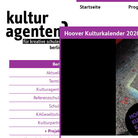
Startseite
Pro
Hoover Kulturkalender 202
Projekte
Auswählen nach:
Zeit
V
Berlin
Aktuelles
Termine
Kulturagenten
Referenzschulen
Schulen
Wer hat Angst vor
V
KAGesellschaft
Meisterschaft?
K
Kulturpartner
E
Projekte
K
01.03.2012–30.09.2012