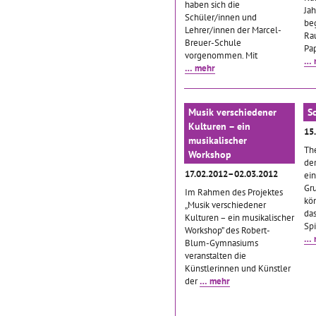
haben sich die
Jah
Schüler/innen und
be
Lehrer/innen der Marcel-
Rau
Breuer-Schule
Pa
vorgenommen. Mit
… 
… mehr
Musik verschiedener
S
Kulturen – ein
15
musikalischer
Th
Workshop
de
17.02.2012–02.03.2012
ein
Gr
Im Rahmen des Projektes
kö
„Musik verschiedener
da
Kulturen – ein musikalischer
Sp
Workshop” des Robert-
… 
Blum-Gymnasiums
veranstalten die
Künstlerinnen und Künstler
der
… mehr