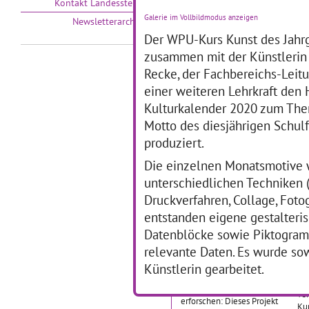
Kontakt Landesstelle
Eine 4. Klasse entwickelt in
Galerie im Vollbildmodus anzeigen
27
Newsletterarchiv
Zusammenarbeit mit einer
Tänzerin des Staatsballetts
Der WPU-Kurs Kunst des Jahr
Vo
Berlin ein Tanztheaterstück,
Kl
zusammen mit der Künstlerin
das um Leitmotive wie Mut,
Ex
Recke, der Fachbereichs-Leit
Können, Verantwortung,
Ko
Stärken und
… mehr
einer weiteren Lehrkraft den
mi
(K
Kulturkalender 2020 zum The
Kid
Motto des diesjährigen Schulf
(S
Mu
produziert.
Mi
Die einzelnen Monatsmotive 
unterschiedlichen Techniken 
Innenschau
D
Druckverfahren, Collage, Fotog
e
entstanden eigene gestalteri
Innenschau in das Land der
Utopien
Datenblöcke sowie Piktogramm
27.02.2012–20.06.2012
relevante Daten. Es wurde sow
27
Verschiedene Formate der
Künstlerin gearbeitet.
Die
Kommunikation mit
Re
künstlerischen Mitteln
ve
erforschen: Dieses Projekt
Kun