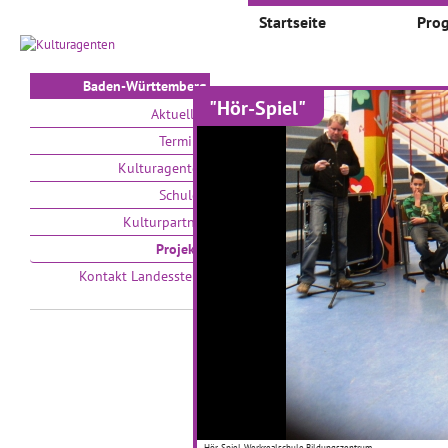
Startseite
Pro
Baden-Württemberg
"Hör-Spiel"
Projekte
Aktuelles
Termine
Auswählen nach:
Zeit
Kulturagenten
Schulen
V
Kulturpartner
Projekte
Kontakt Landesstelle
Kleine Künstler auf
D
großer Bühne
01
01.09.2016–31.05.2018
Im 
Hör-Spiel, Werkrealschule Bildungszentrum