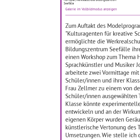
Seefälle
„Wi
Die Künstlertage haben an
Galerie im Vollbildmodus anzeigen
Me
der Schneeburgschule
Sch
Freiburg bereits Tradition.
Fre
Im Rahmen des
Zum Auftakt des Modelprogr
Th
Kulturagentenprogramms
"Kulturagenten für kreative S
Zun
werden die dritten und
te
vierten Klassen in den
ermöglichte die Werkrealschu
nächsten drei Jahren nun
Bildungszentrum Seefälle ihr
regelmäßig an
… mehr
einen Workshop zum Thema Hö
Sprachkünstler und Musiker J
arbeitete zwei Vormittage mit
Mehr Märchen!
D
Schüler/innen und ihrer Klass
k
Frau Zellmer zu einem von d
01.09.2016–31.12.2016
Schüler/innen ausgewählten T
19
Im vergangenen Herbst und
Klasse könnte experimentell
Winter widmete sich die
Al
entwickeln und an der Wirkun
Klassenstufe Drei der
Sc
Gerhart-Hauptmann-Schule
Ko
eigenen Körper wurden Geräusc
in Heilbronn ganz dem
He
künstlerische Vertonung des T
Thema Märchen. Drei
wä
künstlerische Sparten,
Umsetzungen. Wie stelle ich 
im 
nämlich Literatur, Bildende
de