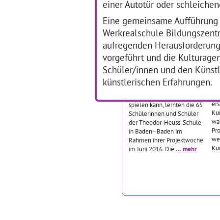
einer Autotür oder schleiche
Kunst
… mehr
Was
Eine gemeinsame Aufführung d
Werkrealschule Bildungszent
Trommeln - Tanzen -
N
aufregenden Herausforderung f
Texten
vorgeführt und die Kulturagen
01
Schüler/innen und den Künst
01.07.2016–31.07.2016
Di
künstlerischen Erfahrungen.
in
Auf wie viele verschiedene
ver
Arten man mit Rhythmus
ers
spielen kann, lernten die 65
Ku
Schülerinnen und Schüler
wa
der Theodor-Heuss-Schule
Pro
in Baden–Baden im
wei
Rahmen ihrer Projektwoche
Ku
im Juni 2016. Die
… mehr