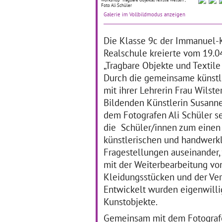
Foto Ali Schüler
„Wi
Die Künstlertage haben an
Galerie im Vollbildmodus anzeigen
Me
der Schneeburgschule
Sch
Freiburg bereits Tradition.
Fre
Im Rahmen des
Die Klasse 9c der Immanuel-
Th
Kulturagentenprogramms
Realschule kreierte vom 19.0
Zun
werden die dritten und
te
vierten Klassen in den
„Tragbare Objekte und Textile
nächsten drei Jahren nun
Durch die gemeinsame künstle
regelmäßig an
… mehr
mit ihrer Lehrerin Frau Wilste
Bildenden Künstlerin Susann
dem Fotografen Ali Schüler se
Mehr Märchen!
D
die Schüler/innen zum einen
k
künstlerischen und handwerk
01.09.2016–31.12.2016
Fragestellungen auseinander
19
Im vergangenen Herbst und
mit der Weiterbearbeitung vo
Winter widmete sich die
Al
Kleidungsstücken und der Ve
Klassenstufe Drei der
Sc
Gerhart-Hauptmann-Schule
Ko
Entwickelt wurden eigenwilli
in Heilbronn ganz dem
He
Kunstobjekte.
Thema Märchen. Drei
wä
künstlerische Sparten,
im 
Gemeinsam mit dem Fotografe
nämlich Literatur, Bildende
de