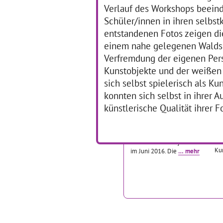
Verlauf des Workshops beeind
Kunst
… mehr
Was
Schüler/innen in ihren selbst
entstandenen Fotos zeigen d
Trommeln - Tanzen -
N
einem nahe gelegenen Waldspi
Texten
Verfremdung der eigenen Pers
01
Kunstobjekte und der weißen 
01.07.2016–31.07.2016
Di
sich selbst spielerisch als K
in
Auf wie viele verschiedene
konnten sich selbst in ihrer 
ver
Arten man mit Rhythmus
ers
künstlerische Qualität ihrer F
spielen kann, lernten die 65
Ku
Schülerinnen und Schüler
wa
der Theodor-Heuss-Schule
Pro
in Baden–Baden im
wei
Rahmen ihrer Projektwoche
Ku
im Juni 2016. Die
… mehr