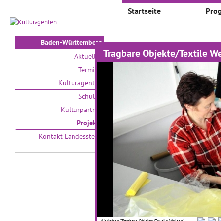
Startseite
Pro
Baden-Württemberg
Tragbare Objekte/Textile W
Projekte
Aktuelles
Termine
Auswählen nach:
Zeit
Kulturagenten
Schulen
V
Kulturpartner
Projekte
Kontakt Landesstelle
Kleine Künstler auf
D
großer Bühne
01
01.09.2016–31.05.2018
Im 
Workshop "Tragbare Objekte/Textile Welten",