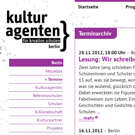
Startseite
Pro
Terminarchiv
28.11.2012, 18:00 Uhr
– Be
Lesung: Wir schreib
Berlin
Zwei Jahre lang schrieben 
Aktuelles
Schülerinnen und Schüler d
Termine
13 auf, was sie bewegt, wo
was sie wütend, glücklich o
Kulturagenten
Dabei erweckten sie Figuren
Referenzschulen
Fabelwesen zum Leben. Ein
Schulen
Geschichten und Gedichte 
Schulen ...
KAGesellschaft
… mehr
Kulturpartner
Projekte
16.11.2012
– Berlin