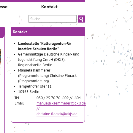
esse
Kontakt
Kontakt
Landesstelle "Kulturagenten für
kreative Schulen Berlin"
Gemeinnützige Deutsche Kinder- und
Jugendstiftung GmbH (DKJS),
Regionalstelle Berlin
Manuela Kämmerer
(Programmleitung) Christine Florack
(Programmleitung)
Tempelhofer Ufer 11
n
10963 Berlin
Tel
030 / 25 76 76 -609 // -604
Email
manuela.kaemmerer@dkjs.de
//
christine.florack@dkjs.de