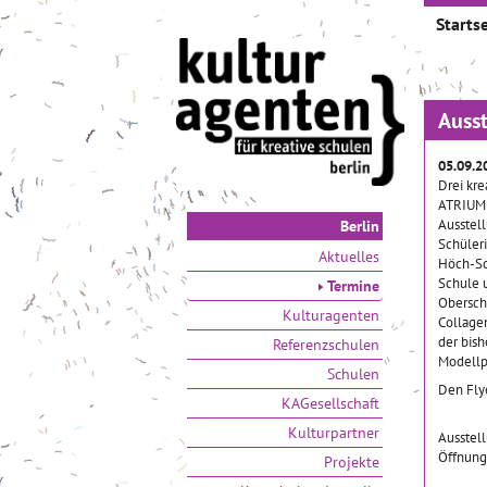
Startse
Ausst
05.09.2
Drei kre
ATRIUM 
Ausstel
Berlin
Schüler
Aktuelles
Höch-Sc
Schule 
Termine
Oberschu
Kulturagenten
Collage
der bis
Referenzschulen
Modellp
Schulen
Den Fly
KAGesellschaft
Kulturpartner
Ausstel
Öffnungs
Projekte