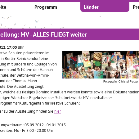
ite
Programm
Länder
Pr
ellung: MV - ALLES FLIEGT weiter
012, 17:00 Uhr
ative Schulen präsentieren im
in Berlin-Reinickendorf eine
lung mit Bildern und Collagen von
innen und Schülern der Hannah-
hule, der Bettina-von-Arnim-
und der Thomas-Mann-
Fotografin: Christel Fetzer
le. Die Ausstellung zeigt
n, welche als riesiges Domino installiert werden konnte sowie eine Dokumentatio
herigen Workshop-Ergebnisse des Schulnetzwerks MV innerhalb des
rogramms "Kulturagenten für kreative Schulen".
er zu der Ausstellung finden Sie
hier
lungszeitraum: 05.09.2012 - 04.01.2013
zeiten: Mo - Fr 8:00 - 20:00 Uhr