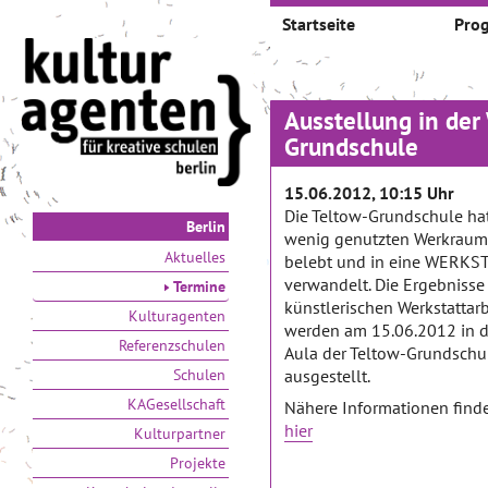
Startseite
Pro
Ausstellung in de
Grundschule
15.06.2012, 10:15 Uhr
Die Teltow-Grundschule hat
Berlin
wenig genutzten Werkraum
Aktuelles
belebt und in eine WERKS
verwandelt. Die Ergebnisse
Termine
künstlerischen Werkstattarb
Kulturagenten
werden am 15.06.2012 in d
Referenzschulen
Aula der Teltow-Grundschu
Schulen
ausgestellt.
KAGesellschaft
Nähere Informationen find
hier
Kulturpartner
Projekte