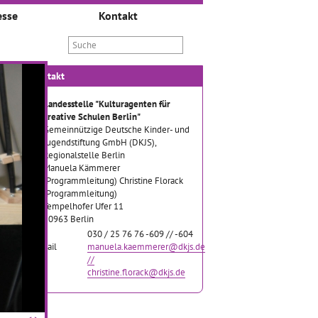
esse
Kontakt
Kontakt
Landesstelle "Kulturagenten für
kreative Schulen Berlin"
Gemeinnützige Deutsche Kinder- und
Jugendstiftung GmbH (DKJS),
Regionalstelle Berlin
Manuela Kämmerer
(Programmleitung) Christine Florack
(Programmleitung)
Tempelhofer Ufer 11
10963 Berlin
Tel
030 / 25 76 76 -609 // -604
Email
manuela.kaemmerer@dkjs.de
//
christine.florack@dkjs.de