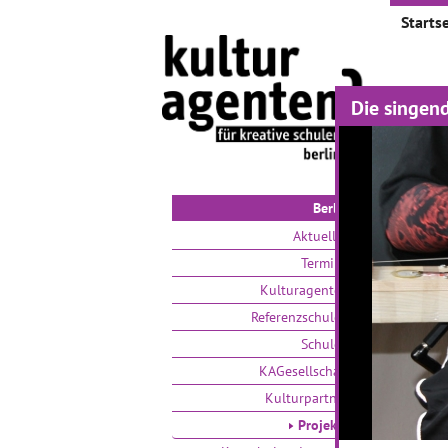
Startse
Die singend
Proje
Auswählen
Berlin
Aktuelles
Termine
Kulturagenten
Referenzschulen
Schulen
Wie ge
KAGesellschaft
Wande
Kulturpartner
ganze
Projekte