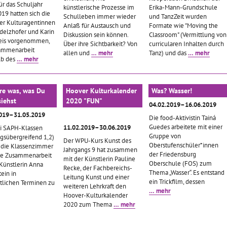
ür das Schuljahr
künstlerische Prozesse im
Erika-Mann-Grundschule
19 hatten sich die
Schulleben immer wieder
und TanzZeit wurden
r Kulturagentinnen
Anlaß für Austausch und
Formate wie "Moving the
delzhofer und Karin
Diskussion sein können.
Classroom" (Vermittlung von
eis vorgenommen,
Über ihre Sichtbarkeit? Von
curricularen Inhalten durch
ammenarbeit
allen und
… mehr
Tanz) und das
… mehr
lb des
… mehr
re was, was Du
Hoover Kulturkalender
Was? Wasser!
siehst
2020 "FUN"
04.02.2019–16.06.2019
2019–31.05.2019
Die food-Aktivistin Tainá
Guedes arbeitete mit einer
11.02.2019–30.06.2019
i SAPH-Klassen
Gruppe von
ngsübergreifend 1,2)
Der WPU-Kurs Kunst des
Oberstufenschüler*innen
die Klassenzimmer
Jahrgangs 9 hat zusammen
der Friedensburg
ie Zusammenarbeit
mit der Künstlerin Pauline
Oberschule (FOS) zum
 Künstlerin Anna
Recke, der Fachbereichs-
Thema „Wasser“. Es entstand
ein in
Leitung Kunst und einer
ein Trickfilm, dessen
lichen Terminen zu
weiteren Lehrkraft den
… mehr
Hoover-Kulturkalender
2020 zum Thema
… mehr