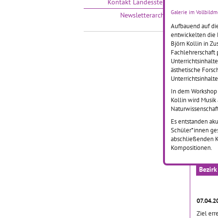
Kontakt Landesstelle
Galerie im Vollbild
Newsletterarchiv
Aufbauend auf di
entwickelten die
Björn Kollin in Z
10.05.
Fachlehrerschaft 
Das Kol
Unterrichtsinhalt
Reinhol
ästhetische Forsch
Pankow 
Unterrichtsinhalte
mit Sch
In dem Workshop „
verschi
Kollin wird Musik
Klassen
Naturwissenschaft
Kulturin
aktivie
Es entstanden aku
… mehr
Schüler*innen ge
abschließenden Ko
Kompositionen.
Region
Bezir
07.04.2
Ziel err