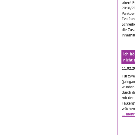
oben! F
2018/20
Pankowe
Eva Ran
Schreib
die Zus
innerha
Ich hö
nicht 
11.02.
Für zwe
(jahrga
wurden 
durch d
mit der
Falkenst
wöchent
… mehr