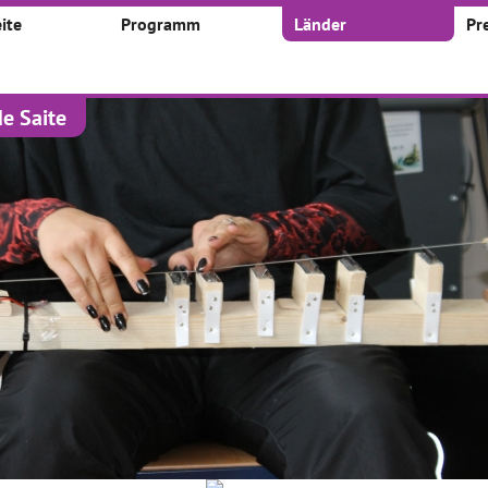
ite
Programm
Länder
Pr
e Saite
kte
 nach:
Zeitraum:
Von
Bis
1
2
3
42
...
ht Kultur-
# hairspray
Alle sind gleich+Alle
rtag für eine
sind anders_Ein
 Schule?
Tanzprojekt
#hairspray, Foto Eva
Randelzhofer
08.04.2019–18.05.2019
01.05.2019–01.07.2019