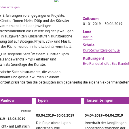
Auf welche Weise können
40 Jugendliche aus den 6
modus anzeigen
Themen zur Diversität in der
Pankower Kulturagenten-
Schule tänzerisch
e Erfahrungen vorangegangener Projekte,
Schulen, der Reinhold-
Zeitraum
aufgegriffen, erforscht und
 Künstler*innen Meike Dölp und der Künstler
Burger-Schule, Kurt-
01.01.2019 – 30.06.2019
abgebildet werden? Wo sin
usammenarbeit mit der jeweiligen
Tucholsky-Schule, Heinz-
2019–10.05.2019
unsere Unterschiede und
prozessorientiert die Umsetzung der jeweiligen
Brandt-Schule, Max-Bill-
Land
wo sind unsere
legium der
e in ausgewählten Klassenstufen. Künstlerische
Schule, Kurt-Schwitters-
Berlin
Ähnlichkeiten?
… mehr
d-Burger-Schule in
ung traf auf Biologie, Physik, Ethik und Musik.
Schule und Hagenbeck-
Schule
"testete" zusammen
 der Fächer wurden interdisziplinär vermittelt.
Schule
… mehr
Kurt-Schwitters-Schule
üler*innen
Die singende Saite“ mit dem Künstler Björn
edener
Kulturagent
 als angewandte Physik erfahren und
stufen Berliner
Eva Randelzhofer
,
Eva Randel
en als Grundlage der Künste.
stitutionen und ihre
renden Angebote.
stische Saiteninstrumente, die von den
stimmt und gespielt wurden. In einem
nzert präsentierten die beteiligten sich gegenseitig die eigenen experimentelle
ale Vernetzung -
Tanz & Tapes & tolle
Eine Schule zum
k Pankow
Typen
Tanzen bringen
Pankow
05.04.2019–30.06.2019
04.04.2019–04.04.2019
019–18.06.2019
Die Projektbeteiligten
Innerhalb der langjährigen
eicht - mit Luft nach
erforschen, wie
Kooperation zwischen der