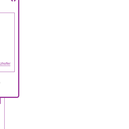
d
zhofer
n