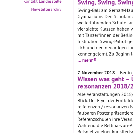
Swing, Swing, Swin
Kontakt Landesstelle
Newsletterarchiv
Swing-Ball am Gerhart-Ha
Gymnasiums Den Schulanfa
weiterführenden Schule tan
vier siebte Klassen haben 
mit Tänzer*innen der Berli
Institution Swing-Patrol g
sich und den neuartigen Ta
kennengelernt. Zu Beginn ler
… mehr
7. November 2018
– Berlin
Wissen was geht – Ü
re:sonanzen 2018/
Alle Veranstaltungen 2018
Blick. Der Flyer der Fortbil
re:ferenzen / re:sonanzen is
faltbaren Poster präsentiere
Referenzschulen ihre Veran
Während die Bettina-von-
Beispiel zu einer künstler