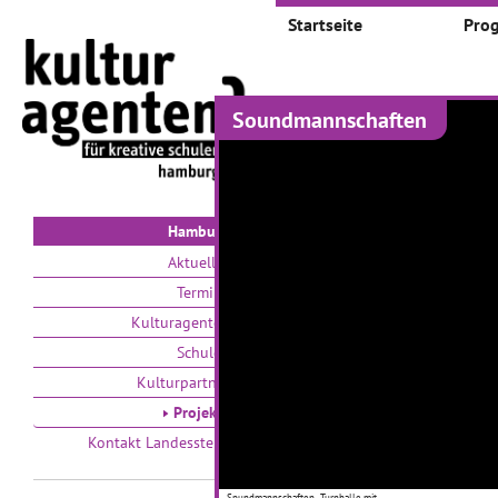
Startseite
Pro
Soundmannschaften
Projekte
Auswählen nach:
Zeit
V
Hamburg
Aktuelles
Termine
Kulturagenten
Schulen
Kulturpartner
Bringt doch nix -
H
Projekte
oder?!
Kontakt Landesstelle
Tanz und andere Nebendinge
09
Spundmannschaften - Turnhalle mit