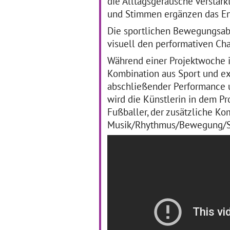
die Alltagsgeräusche verstärk
und Stimmen ergänzen das E
Kleines Glück
(
Die sportlichen Bewegungsabl
visuell den performativen Cha
Foto: Susanne Haas
Während einer Projektwoche i
04.05.2016–31.03.2017
21
Kombination aus Sport und e
KLEINES GLÜCK heißt
Un
unsere
Ja
abschließender Performance u
Siebdruckprojektreihe, die
sta
wird die Künstlerin in dem P
unsere Schüler*innen fit
Fr
macht, sich
mit
Fußballer, der zusätzliche 
eigenverantwortlich diese
Kl
Musik/Rhythmus/Bewegung/Spor
aufmerksamkeitsstarke
Pro
Technik zu erobern, um
Ki
dann „ordentlich
… mehr
de