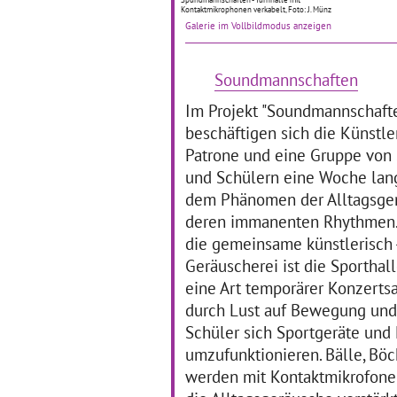
01.06.2016–14.07.2016
Hei
Kontaktmikrophonen verkabelt, Foto: J. Münz
ei
Bringt doch nix – oder?!
Galerie im Vollbildmodus anzeigen
sie
Habe ich eine Stimme? Wird
an?
sie gehört? Und wenn ja,
ich
ändert sich dann auch
Soundmannschaften
mi
etwas? Was heißt denn hier
me
Beteiligung? Demokratie?
Im Projekt "Soundmannschaft
sei
Gibt es das in
… mehr
beschäftigen sich die Künstler
Patrone und eine Gruppe von
und Schülern eine Woche lang
Zukunftsvision: der
G
reflexive Blick
dem Phänomen der Alltagsge
deren immanenten Rhythmen. 
Zukunftsvisionen
09
die gemeinsame künstlerisch 
09.05.2016–30.09.2016
Es 
Geräuscherei ist die Sporthal
un
„Wie sehe ich mich in dieser
eine Art temporärer Konzertsa
un
Welt...“ war die
Vor
Fragestellung, mit der sich
durch Lust auf Bewegung und
In 
die Schüler*innen der
Schüler sich Sportgeräte und 
Vor
Klasse 10a künstlerisch
umzufunktionieren. Bälle, Böck
We
auseinandergesetzt haben.
nic
Sie haben dies in Wort und
werden mit Kontaktmikrofonen
Bild
… mehr