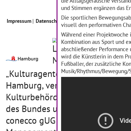
die Alltagsgeräusche verstärk
und Stimmen ergänzen das E
Die sportlichen Bewegungsabl
Impressum
Datenschutz
Intern
visuell den performativen Cha
Während einer Projektwoche i
Kombination aus Sport und e
abschließender Performance u
wird die Künstlerin in dem P
Fußballer, der zusätzliche 
Musik/Rhythmus/Bewegung/Spor
„Kulturagenten für kreative Sc
Hamburg, vertreten durch die B
Kulturbehörde, gefördert durch
des Bundes und die Stiftung Mer
conecco gUG - Gesellschaft zur 