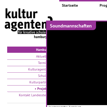
Startseite
Pro
Soundmannschaften
Projekte
Auswählen nach:
Zeit
V
Hamburg
Aktuelles
Termine
Kulturagenten
Schulen
Kulturpartner
Wenn der weiße Hai
Projekte
jemanden auf die
Kontakt Landesstelle
Palme bringt –
Illustriationen beim
Tag des Buches
Spundmannschaften - Turnhalle mit