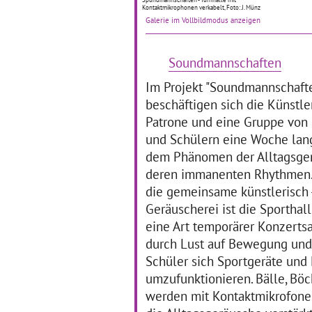
Kontaktmikrophonen verkabelt, Foto: J. Münz
Galerie im Vollbildmodus anzeigen
Soundmannschaften
Im Projekt "Soundmannschaft
Zum vierten Mal feierte die
beschäftigen sich die Künstler
Heinz-Brandt-Schule am 23.
Patrone und eine Gruppe von
April bereits den Welttag
des Buches, einen
und Schülern eine Woche lang
besonderen Feiertag mit
dem Phänomen der Alltagsge
Wurzeln in Katalonien
(Spanien). Ziel der Heinz-
deren immanenten Rhythmen. 
Brandt-Schule ist, die
die gemeinsame künstlerisch 
… mehr
Geräuscherei ist die Sporthal
eine Art temporärer Konzertsa
durch Lust auf Bewegung und
Schüler sich Sportgeräte und 
umzufunktionieren. Bälle, Böck
werden mit Kontaktmikrofonen