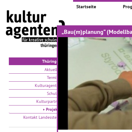
Startseite
Pro
„Bau(m)planung“ (Modellba
Projekte
Auswählen nach:
Zeit
V
Thüringen
Aktuelles
Termine
Kulturagenten
Schulen
Kulturpartner
Unsere Keramikwelt
Pr
Projekte
Z
Kontakt Landesstelle
21