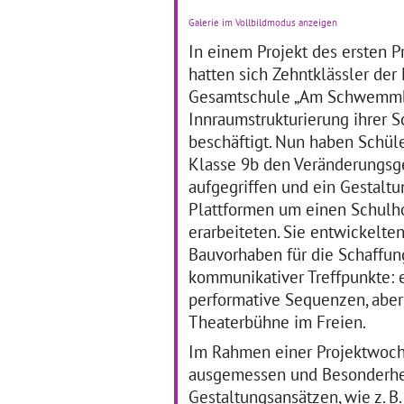
Mi
Galerie im Vollbildmodus anzeigen
Ku
"Wollt ihr wissen, wie wir
prä
In einem Projekt des ersten 
entstanden sind?" Foto: doroB.
Re
hatten sich Zehntklässler der
01.02.2012–23.07.2012
de
Gesamtschule „Am Schwemmb
Wenn der Kunstraum zur
da
Keramikwerkstatt wird: Die
Sc
Innraumstrukturierung ihrer S
Schüler/innen der 7. Klasse
un
beschäftigt. Nun haben Schül
der Novalisschule in Bad
… 
Klasse 9b den Veränderungs
Tennstedt beschäftigten sich
in dem Projekt „Unsere
aufgegriffen und ein Gestaltu
Keramikwelt“ mit dem
Plattformen um einen Schul
… mehr
erarbeiteten. Sie entwickelten
Bauvorhaben für die Schaffun
Zukunftswerkstatt -
S
kommunikativer Treffpunkte: e
Unsere Vision einer
S
performative Sequenzen, aber
kreativen Schule -
S
Theaterbühne im Freien.
Schulleben kulturell
mitgestalten
Im Rahmen einer Projektwoch
01
17.01.2012
ausgemessen und Besonderheit
Ein
Schüler aus den
Ide
Gestaltungsansätzen, wie z. B.
Regelschulen Tanna, Schleiz