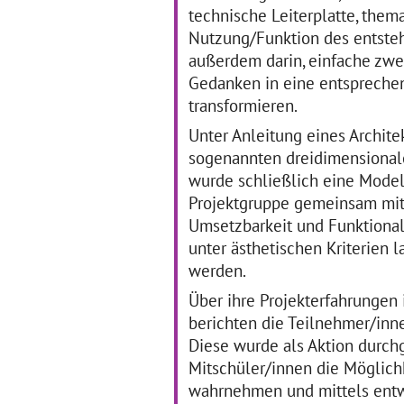
und
technische Leiterplatte, them
und Hirschberg denken über
Im
eine kreative Schule nach
Sc
Nutzung/Funktion des entsteh
„Man muss nur ein bisschen
Sc
außerdem darin, einfache zwe
verrückt sein, um was Neues
zu
Gedanken in eine entsprechen
auszuprobieren,“
… mehr
transformieren.
Unter Anleitung eines Archite
Kunstwettbewerb
"
„Zwischenwand“
sogenannten dreidimensionale
wurde schließlich eine Modell
01.12.2011–31.03.2012
Projektgruppe gemeinsam mit
Die Regelschule Elxleben
01
startete im Dezember 2011
Umsetzbarkeit und Funktionali
Ge
mit dem Projekt
unter ästhetischen Kriterien 
Ki
„Zwischenwand“ in das
Hör
werden.
Programm „Kulturagenten
Dre
für kreative Schulen“. Mit
22
Über ihre Projekterfahrungen 
Unterstützung der Eltern
7b
… mehr
berichten die Teilnehmer/inne
im
Diese wurde als Aktion durchg
Deu
ei
Mitschüler/innen die Möglich
wahrnehmen und mittels entw