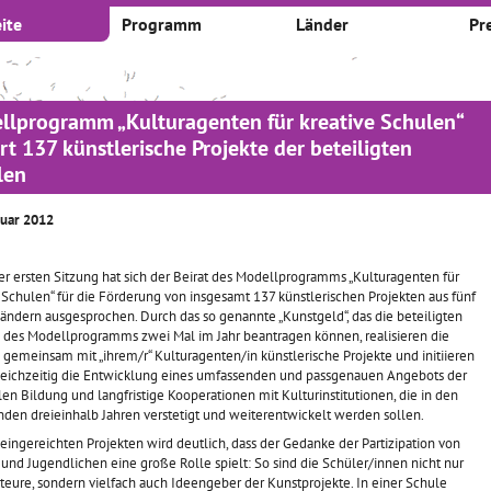
ite
Programm
Länder
Pr
llprogramm „Kulturagenten für kreative Schulen“
rt 137 künstlerische Projekte der beteiligten
len
ruar 2012
er ersten Sitzung hat sich der Beirat des Modellprogramms „Kulturagenten für
 Schulen“ für die Förderung von insgesamt 137 künstlerischen Projekten aus fünf
ändern ausgesprochen. Durch das so genannte „Kunstgeld“, das die beteiligten
 des Modellprogramms zwei Mal im Jahr beantragen können, realisieren die
gemeinsam mit „ihrem/r“ Kulturagenten/in künstlerische Projekte und initiieren
leichzeitig die Entwicklung eines umfassenden und passgenauen Angebots der
len Bildung und langfristige Kooperationen mit Kulturinstitutionen, die in den
en dreieinhalb Jahren verstetigt und weiterentwickelt werden sollen.
eingereichten Projekten wird deutlich, dass der Gedanke der Partizipation von
und Jugendlichen eine große Rolle spielt: So sind die Schüler/innen nicht nur
eure, sondern vielfach auch Ideengeber der Kunstprojekte. In einer Schule