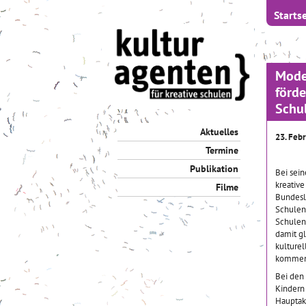
Startse
Mode
förde
Schu
Aktuelles
23. Feb
Termine
Publikation
Bei sein
kreative
Filme
Bundesl
Schulen
Schulen 
damit g
kulturel
kommend
Bei den 
Kindern 
Hauptakt