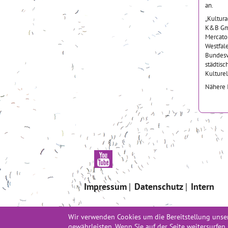
an.
„Kultur
K&B GmbH
Mercato
Westfal
Bundesv
städtisc
Kulture
Nähere 
Impressum
Datenschutz
Intern
Wir verwenden Cookies um die Bereitstellung unser
„Kulturagenten für kreative Schulen“ ist ein Progr
gewährleisten. Wenn Sie auf der Seite weitersurfe