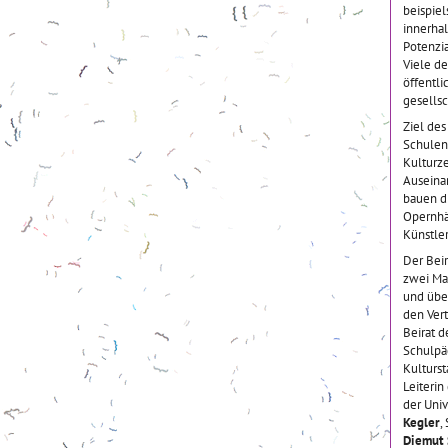
beispiel
innerhal
Potenzi
Viele d
öffentl
gesellsc
Ziel des
Schulen 
Kulturze
Auseina
bauen d
Opernhäu
Künstler
Der Bei
zwei Ma
und übe
den Ver
Beirat d
Schulpäd
Kulturst
Leiterin
der Univ
Kegler
,
Diemut 