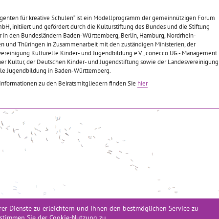
agenten für kreative Schulen“ ist ein Modellprogramm der gemeinnützigen Forum
, initiiert und gefördert durch die Kulturstiftung des Bundes und die Stiftung
r in den Bundesländern Baden-Württemberg, Berlin, Hamburg, Nordrhein-
en und Thüringen in Zusammenarbeit mit den zuständigen Ministerien, der
ereinigung Kulturelle Kinder- und Jugendbildung e.V., conecco UG - Management
her Kultur, der Deutschen Kinder- und Jugendstiftung sowie der Landesvereinigung
lle Jugendbildung in Baden-Württemberg.
Informationen zu den Beiratsmitgliedern finden Sie
hier
er Dienste zu erleichtern und Ihnen den bestmöglichen Service zu
amm der MUTIK gGmbH, gefördert durch die Kulturstiftung des Bundes und die Stif
n stimmen Sie der Cookie-Nutzung zu.