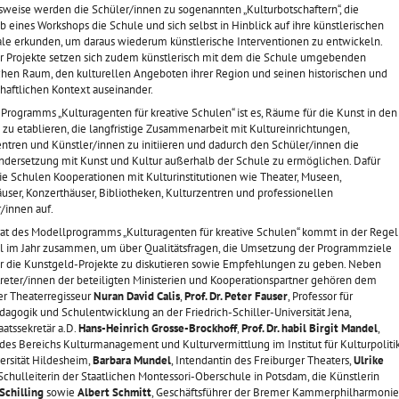
sweise werden die Schüler/innen zu sogenannten „Kulturbotschaftern“, die
b eines Workshops die Schule und sich selbst in Hinblick auf ihre künstlerischen
ale erkunden, um daraus wiederum künstlerische Interventionen zu entwickeln.
er Projekte setzen sich zudem künstlerisch mit dem die Schule umgebenden
ichen Raum, den kulturellen Angeboten ihrer Region und seinen historischen und
haftlichen Kontext auseinander.
 Programms „Kulturagenten für kreative Schulen“ ist es, Räume für die Kunst in den
zu etablieren, die langfristige Zusammenarbeit mit Kultureinrichtungen,
ntren und Künstler/innen zu initiieren und dadurch den Schüler/innen die
ndersetzung mit Kunst und Kultur außerhalb der Schule zu ermöglichen. Dafür
ie Schulen Kooperationen mit Kulturinstitutionen wie Theater, Museen,
ser, Konzerthäuser, Bibliotheken, Kulturzentren und professionellen
/innen auf.
rat des Modellprogramms „Kulturagenten für kreative Schulen“ kommt in der Regel
l im Jahr zusammen, um über Qualitätsfragen, die Umsetzung der Programmziele
r die Kunstgeld-Projekte zu diskutieren sowie Empfehlungen zu geben. Neben
treter/innen der beteiligten Ministerien und Kooperationspartner gehören dem
er Theaterregisseur
Nuran
David Calis
,
Prof. Dr. Peter Fauser
, Professor für
agogik und Schulentwicklung an der Friedrich-Schiller-Universität Jena,
aatssekretär a.D.
Hans-Heinrich Grosse-Brockhoff
,
Prof. Dr. habil Birgit Mandel
,
 des Bereichs Kulturmanagement und Kulturvermittlung im Institut für Kulturpoliti
ersität Hildesheim,
Barbara Mundel
, Intendantin des Freiburger Theaters,
Ulrike
 Schulleiterin der Staatlichen Montessori-Oberschule in Potsdam, die Künstlerin
Schilling
sowie
Albert Schmitt
, Geschäftsführer der Bremer Kammerphilharmonie