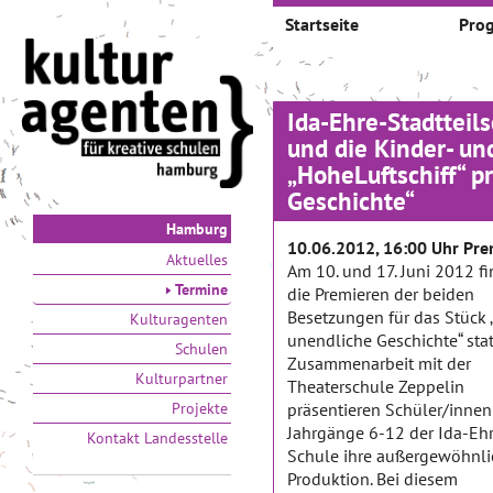
Startseite
Pro
Ida-Ehre-Stadtteil
und die Kinder- u
„HoheLuftschiff“ p
Geschichte“
Hamburg
10.06.2012, 16:00 Uhr Pre
Aktuelles
Am 10. und 17. Juni 2012 f
Termine
die Premieren der beiden
Besetzungen für das Stück 
Kulturagenten
unendliche Geschichte“ statt
Schulen
Zusammenarbeit mit der
Kulturpartner
Theaterschule Zeppelin
Projekte
präsentieren Schüler/innen
Jahrgänge 6-12 der Ida-Eh
Kontakt Landesstelle
Schule ihre außergewöhnli
Produktion. Bei diesem