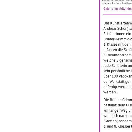
01.06.2
offenen Tür, Foto: Matthia
Bringt 
Galerie im Vollbild
Habe ic
sie geh
Das Künstlerteam
ändert 
Andreas Schön) s
etwas? 
SchülerInnen ein 
Beteili
Brüder-Grimm-Schu
Gibt es 
6. Klasse mit den
erfahren die Schü
Zusammenarbeit un
Zukunf
welche Eigenschaf
reflex
Jede Schülerin un
sehr persönliche 
über 100 Pappkame
der Werkstatt ge
09.05.
gefertigt werden 
„Wie seh
werden.
Welt...“
Die Brüder-Grimm
Frageste
bestand: dem Que
die Sch
km langer Weg und
Klasse 1
wenn ich nach de
auseina
"Großen", sondern
Sie hab
6. und 8. Klässle
Bild
… 