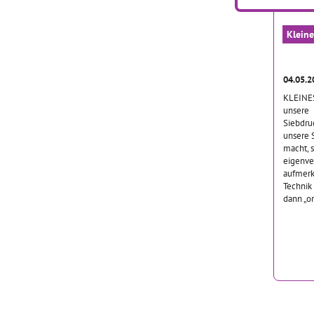
Kleine
04.05.
KLEINE
unsere
Siebdruc
unsere S
macht, s
eigenve
aufmerk
Technik
dann „o