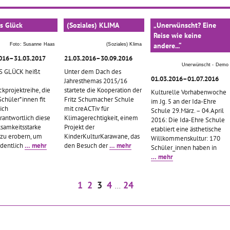
s Glück
(Soziales) KLIMA
„Unerwünscht? Eine
Reise wie keine
andere...“
Foto: Susanne Haas
(Soziales) Klima
2016–31.03.2017
21.03.2016–30.09.2016
Unerwünscht - Demo
S GLÜCK heißt
Unter dem Dach des
01.03.2016–01.07.2016
Jahresthemas 2015/16
kprojektreihe, die
startete die Kooperation der
Kulturelle Vorhabenwoche
chüler*innen fit
Fritz Schumacher Schule
im Jg. 5 an der Ida-Ehre
ich
mit creACTiv für
Schule 29.März. – 04.April
rantwortlich diese
Klimagerechtigkeit, einem
2016: Die Ida-Ehre Schule
samkeitsstarke
Projekt der
etabliert eine ästhetische
 zu erobern, um
KinderKulturKarawane, das
Willkommenskultur: 170
rdentlich
… mehr
den Besuch der
… mehr
Schüler_innen haben in
… mehr
1
2
3
4
24
...