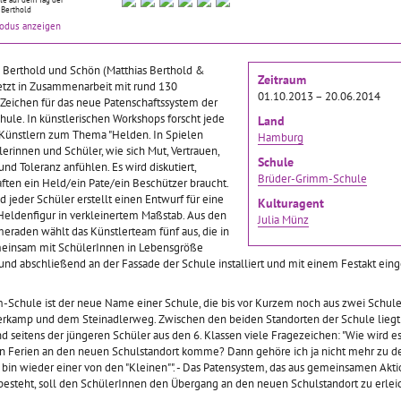
016–14.07.2016
Heimat, was ist das
Es gibt nur wenige
s Berthold
eigentlich? Wie schmeckt
Leerstellen, die
doch nix – oder?!
modus anzeigen
sie, riecht sie, hört sie sich
Schüler_innen in Schule
h eine Stimme? Wird
an? Was verliere ich, wenn
neu besetzen und frei
ört? Und wenn ja,
 Berthold und Schön (Matthias Berthold &
ich sie verlasse? Kann ich sie
gestalten können. Unsere
sich dann auch
Zeitraum
etzt in Zusammenarbeit mit rund 130
mitnehmen? Kann ich an
Schüler_innen arbeiten
Was heißt denn hier
01.10.2013 – 20.06.2014
Zeichen für das neue Patenschaftssystem der
mehreren Orten zu Hause
bereits im dritten Jahr an
gung? Demokratie?
le. In künstlerischen Workshops forscht jede
sein? Oder ist
… mehr
ihrem
… mehr
Land
das in
… mehr
 Künstlern zum Thema "Helden. In Spielen
Hamburg
lerinnen und Schüler, wie sich Mut, Vertrauen,
Schule
d Toleranz anfühlen. Es wird diskutiert,
tsvision: der
Gemein_Schaft
FILMFABRIK DULSBERG
Brüder-Grimm-Schule
ten ein Held/ein Pate/ein Beschützer braucht.
ive Blick
2016
d jeder Schüler erstellt einen Entwurf für eine
Kulturagent
Gemein_Schaft
Heldenfigur in verkleinertem Maßstab. Aus den
Julia Münz
raden wählt das Künstlerteam fünf aus, die in
Zukunftsvisionen
Filmfabrik Dulsberg - Dreharbeiten
09.05.2016–16.09.2016
meinsam mit SchülerInnen in Lebensgröße
2016–30.09.2016
07.05.2016–30.08.2016
Es passiert so schnell und
und abschließend an der Fassade der Schule installiert und mit einem Festakt ein
unvermittelt, wenn man
e ich mich in dieser
Vor 20 Jahren drehte ein
unterschiedliche
 war die
Jugendlicher namens Özgür
-Schule ist der neue Name einer Schule, die bis vor Kurzem noch aus zwei Schul
Vorstellungen hat: Es kracht!
llung, mit der sich
nachmittags nach der
rkamp und dem Steinadlerweg. Zwischen den beiden Standorten der Schule liegt 
In den Internationalen
üler*innen der
Schule auf dem Dulsberg
 seitens der jüngeren Schüler aus den 6. Klassen viele Fragezeichen: "Wie wird es
Vorbereitungsklassen treffen
0a künstlerisch
verrückte Gangster-Filme.
n Ferien an den neuen Schulstandort komme? Dann gehöre ich ja nicht mehr zu d
Welten aufeinander - und
ndergesetzt haben.
Heute ist Özgür Yilderim
 bin wieder einer von den "Kleinen"". - Das Patensystem, das aus gemeinsamen Akt
nicht alle Welten
… mehr
en dies in Wort und
einer der bekanntesten
r besteht, soll den SchülerInnen den Übergang an den neuen Schulstandort zu erlei
mehr
… mehr