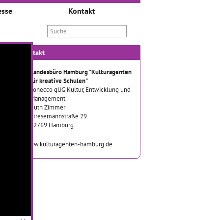
esse
Kontakt
Kontakt
Landesbüro Hamburg "Kulturagenten
für kreative Schulen"
conecco gUG Kultur, Entwicklung und
Management
Ruth Zimmer
Stresemannstraße 29
22769 Hamburg
www.kulturagenten-hamburg.de