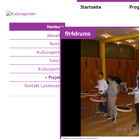
Startseite
Pro
Hamburg
fit4drums
Projekte
Aktuelles
Termine
Auswählen nach:
Zeit
Kulturagenten
Schulen
V
Kulturpartner
Projekte
Kontakt Landesstelle
Wenn der weiße Hai
jemanden auf die
Palme bringt –
Illustriationen beim
Tag des Buches
fit4drums: bodrum- Workshop