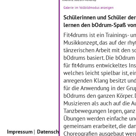
Galerie im Vollbildmodus anzeigen
Zum vierten Mal feierte die
Schülerinnen und Schüler der
Heinz-Brandt-Schule am 23.
lernen den bOdrum-Spaß von
April bereits den Welttag
des Buches, einen
Fit4drums ist ein Trainings- u
besonderen Feiertag mit
Musikkonzept, das auf der rh
Wurzeln in Katalonien
(Spanien). Ziel der Heinz-
tänzerischen Arbeit mit den 
Brandt-Schule ist, die
bOdrums basiert. Die bOdrum 
… mehr
für fit4drums entwickeltes In
welches leicht spielbar ist, e
anregenden Klang besitzt und
für die Anwendung in der Grup
bOdrums den ganzen Körper. 
Musizieren als auch auf die 
Tanzbewegungen legen, ganz 
Übungen werden einfache un
gemeinsam erarbeitet, die dan
Impressum
Datenschutz
Intern
Choreografien ausgebaut werde