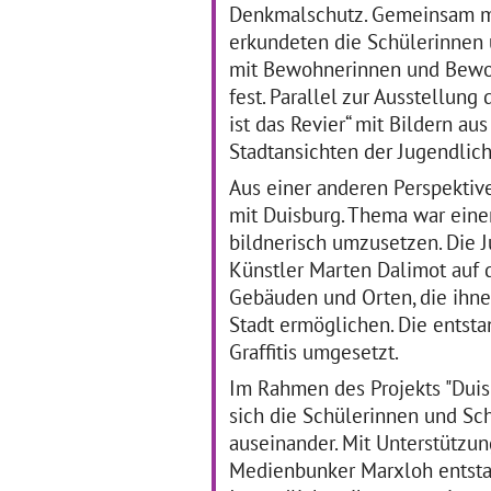
gestalteten in der
Denkmalschutz. Gemeinsam m
Sc
Schulmensa in
erkundeten die Schülerinnen 
und
Zusammenarbeit mit der
Sch
Künstlerin Regina
mit Bewohnerinnen und Bewoh
… 
Bartholme ein Wandmosaik.
fest. Parallel zur Ausstellun
Das Wandbild erstreckt
ist das Revier“ mit Bildern a
… mehr
Stadtansichten der Jugendli
Aus einer anderen Perspektive 
Erklärvideo "Gandhi-
K
mit Duisburg. Thema war eine
Preis" der Frida-Levy-
Gesamtschule
bildnerisch umzusetzen. Die
29.04.2019–02.05.2019
Künstler Marten Dalimot auf 
03
Gebäuden und Orten, die ihnen
Die Schüler*innen der
Das
Frida-Levy-Gesamtschule
Stadt ermöglichen. Die entst
unt
erklären den schuleigenen
Ge
Graffitis umgesetzt.
Ghandipreis. Entstanden ist
"Sc
das Video in einer
und
Im Rahmen des Projekts "Duis
Projektwoche einer 6.
Ge
sich die Schülerinnen und Sch
Klasse mit dem Verein
Tei
Medienmonster e. V. und der
auseinander. Mit Unterstützu
gr
… mehr
Medienbunker Marxloh entstan