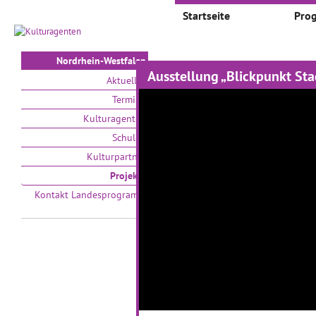
Startseite
Pro
Nordrhein-Westfalen
Ausstellung „Blickpunkt Sta
Projekte
Aktuelles
Termine
Auswählen nach:
Zeit
Kulturagenten
Schulen
V
Kulturpartner
Projekte
Kontakt Landesprogramm
Kulturtag an der
B
Frida-Levy-
Gesamtschule
26
Fensterfolien für den