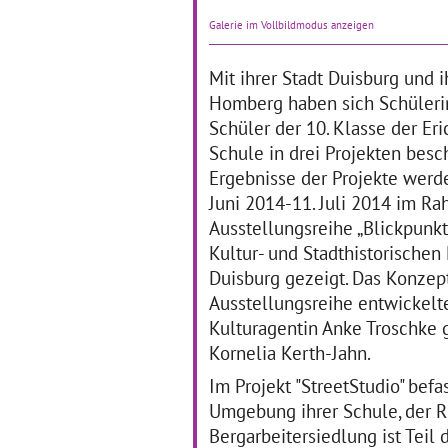
Oberstufenraum
Wi
Galerie im Vollbildmodus anzeigen
04.07.2019–04.07.2019
zu
mit
Kulturtag an der Frida-Levy-
Mit ihrer Stadt Duisburg und i
de
Gesamtschule in Essen
In
Einmal jährlich feiert die
Homberg haben sich Schüler
ver
Frida-Levy-Gesamtschule
Schüler der 10. Klasse der Er
Le
den Kulturtag, am
Moe
Schule in drei Projekten besch
04.07.2019 war es wieder so
… 
weit. Der Schulgemeinde
Ergebnisse der Projekte werd
wurden verschiedene
Juni 2014-11. Juli 2014 im R
… mehr
Ausstellungsreihe „Blickpunkt
Kultur- und Stadthistorische
Wir sind alle
K
Duisburg gezeigt. Das Konzep
verschieden und doch
Ausstellungsreihe entwickelt
gleich
Kulturagentin Anke Troschke
31
Mosaik im Entstehen
Kornelia Kerth-Jahn.
Die
03.06.2019–14.06.2019
Ge
Im Projekt "StreetStudio" befa
vie
Etwa 250 Schülerinnen und
Umgebung ihrer Schule, der 
An
Schüler aus allen
ei
Bergarbeitersiedlung ist Teil 
Jahrgangsstufen der Schule
tra