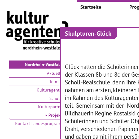
Startseite
Pro
Skulpturen-Glück
Projekte
Auswählen nach:
Zeit
V
Nordrhein-Westfalen
Glück hatten die Schülerinne
Aktuelles
der Klassen 8b und 8c der Ge
Scholl-Realschule, denn ihre
Termine
nahmen am ersten, kleineren 
Kulturagenten
im Rahmen des Kulturagente
Schulen
teil. Gemeinsam mit der Nord
Kulturpartner
Bildhauerin Regine Rostalski 
Schoolart 1
H
Projekte
Schülerinnen und Schüler Obj
Kontakt Landesprogramm
Draht, verschiedenen Papiere
und gaben damit ihrem persö