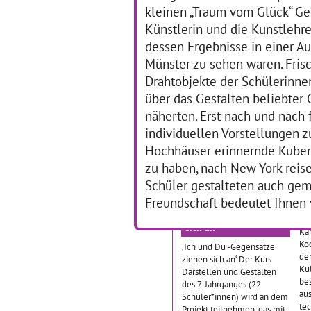
kleinen „Traum vom Glück“ Ges
Künstlerin und die Kunstlehre
25.11.2011–31.12.2012
Da
dessen Ergebnisse in einer A
End
Schoolart 1 Die
Münster zu sehen waren. Frisc
Ch
Schülerinnen und Schüler
Aus
Drahtobjekte der Schülerinne
der Europaschule Dortmund
Ein
sollten die vielen
über das Gestalten beliebter
Ges
verschiedenen
näherten. Erst nach und nach 
Leb
Ausdrucksmöglichkeiten der
We
individuellen Vorstellungen 
Kunstrichtung Streetart
… 
kennenlernen und etwas
Hochhäuser erinnernde Kuben,
über
… mehr
zu haben, nach New York reis
Schüler gestalteten auch ge
Freundschaft bedeutet Ihnen v
Ich und Du -
D
Gegensätze ziehen
Das
sich an
Kam
Koo
‚Ich und Du -Gegensätze
de
ziehen sich an‘ Der Kurs
Ku
Darstellen und Gestalten
bes
des 7. Jahrganges (22
au
Schüler*innen) wird an dem
te
Projekt teilnehmen, das mit