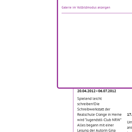
03.07.2012
Fü
Galerie im Vollbildmodus anzeigen
Am 03.07.2012 feierten die
Sch
drei Krefelder Schulen ein
das
Kulturfest, bei dem die
ein
Schüler/innen ihre ersten
ers
Auftritte erlebten und ihre
Be
Bilder professionell an den
zu 
Galeriewänden des
… 
Krefelder
… mehr
Die Schreibwerkstatt
M
als Jugendstil-Club
a
NRW
K
I
20.04.2012–06.07.2012
Spielend leicht
schreiben!Die
Schreibwerkstatt der
Realschule Crange in Herne
17
wird "Jugendstil-Club NRW"
Um
Alles begann mit einer
an
Lesung der Autorin Gina