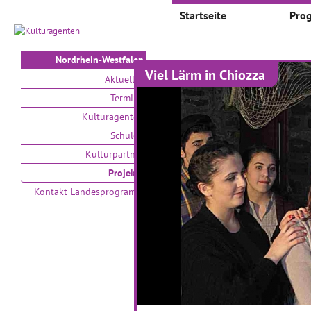
Startseite
Pro
Nordrhein-Westfalen
Viel Lärm in Chiozza
Projekte
Aktuelles
Termine
Auswählen nach:
Zeit
Kulturagenten
Schulen
V
Kulturpartner
Projekte
Kontakt Landesprogramm
Eine Kulturnacht in
T
Krefeld
G
Kulturnacht in Krefeld
15