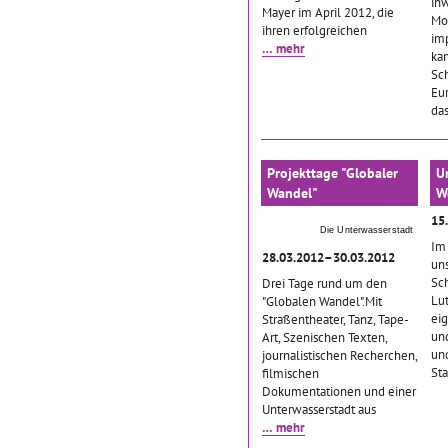
in
Mayer im April 2012, die
Mo
ihren erfolgreichen
imp
… mehr
ka
Sc
Eu
da
Projekttage "Globaler
U
Wandel"
W
15
Die Unterwasserstadt
Im 
28.03.2012–30.03.2012
un
Sch
Drei Tage rund um den
Lu
"Globalen Wandel".Mit
ei
Straßentheater, Tanz, Tape-
und
Art, Szenischen Texten,
und
journalistischen Recherchen,
St
filmischen
Dokumentationen und einer
Unterwasserstadt aus
… mehr