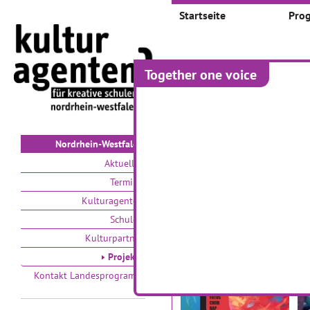
Startseite
Pro
Together one voice
Projekte
Auswählen nach:
Zeit
V
Nordrhein-Westfalen
Aktuelles
Termine
Kulturagenten
Schulen
Kulturpartner
Eine Kulturnacht in
T
Projekte
Krefeld
G
Kontakt Landesprogramm