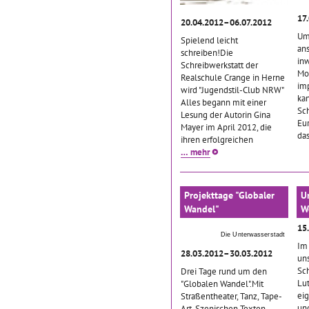
17
20.04.2012–06.07.2012
Um
Spielend leicht
an
schreiben!Die
in
Schreibwerkstatt der
Mo
Realschule Crange in Herne
imp
wird "Jugendstil-Club NRW"
ka
Alles begann mit einer
Sc
Lesung der Autorin Gina
Eu
Mayer im April 2012, die
da
ihren erfolgreichen
… mehr
Projekttage "Globaler
U
Wandel"
W
15
Die Unterwasserstadt
Im 
28.03.2012–30.03.2012
un
Sch
Drei Tage rund um den
Lu
"Globalen Wandel".Mit
ei
Straßentheater, Tanz, Tape-
und
Art, Szenischen Texten,