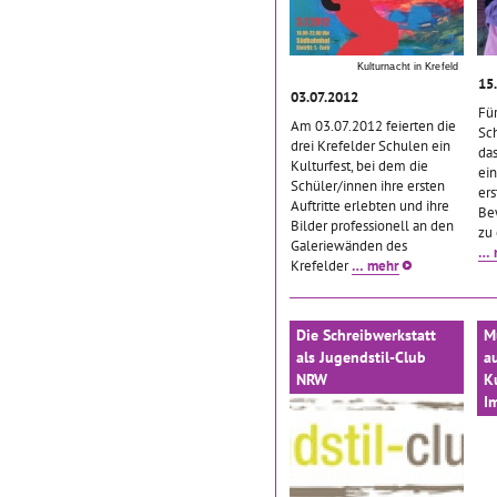
Kulturnacht in Krefeld
15
03.07.2012
Fü
Am 03.07.2012 feierten die
Sch
drei Krefelder Schulen ein
das
Kulturfest, bei dem die
ein
Schüler/innen ihre ersten
ers
Auftritte erlebten und ihre
Be
Bilder professionell an den
zu 
Galeriewänden des
… 
Krefelder
… mehr
Die Schreibwerkstatt
M
als Jugendstil-Club
a
NRW
K
I