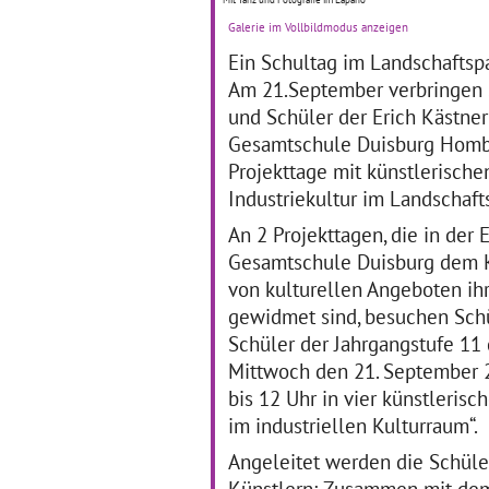
Wi
Galerie im Vollbildmodus anzeigen
zu
Ein Schultag im Landschaftsp
mit
de
Am 21.September verbringen 
Fensterfolien für den
In
Oberstufenraum
und Schüler der Erich Kästner
ver
04.07.2019–04.07.2019
Gesamtschule Duisburg Homb
Le
Kulturtag an der Frida-Levy-
Moe
Projekttage mit künstlerische
Gesamtschule in Essen
… 
Industriekultur im Landschaft
Einmal jährlich feiert die
Frida-Levy-Gesamtschule
An 2 Projekttagen, die in der 
den Kulturtag, am
Gesamtschule Duisburg dem 
04.07.2019 war es wieder so
weit. Der Schulgemeinde
von kulturellen Angeboten ihr
wurden verschiedene
gewidmet sind, besuchen Sch
… mehr
Schüler der Jahrgangstufe 11
Mittwoch den 21. September 2
Wir sind alle
K
bis 12 Uhr in vier künstleris
verschieden und doch
im industriellen Kulturraum“.
gleich
31
Angeleitet werden die Schüle
Mosaik im Entstehen
Die
Künstlern: Zusammen mit dem G