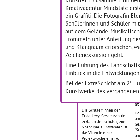
03.06.2019–14.06.2019
Ge
Kreativagentur Mindstate erst
vie
Etwa 250 Schülerinnen und
ein Graffiti. Die Fotografin El
An
Schüler aus allen
ei
Schülerinnen und Schüler mi
Jahrgangsstufen der Schule
tra
gestalteten in der
auf dem Gelände. Musikalisch
Sc
Schulmensa in
Trommeln unter Anleitung des
und
Zusammenarbeit mit der
Sch
Künstlerin Regina
und Klangraum erforschen, w
… 
Bartholme ein Wandmosaik.
Zeichenexkursion geht.
Das Wandbild erstreckt
… mehr
Eine Führung des Landschafts
Einblick in die Entwicklungen
Erklärvideo "Gandhi-
K
Bei der ExtraSchicht am 25. 
Preis" der Frida-Levy-
Kunstwerke des vergangenen J
Gesamtschule
29.04.2019–02.05.2019
03
Die Schüler*innen der
Das
Frida-Levy-Gesamtschule
unt
erklären den schuleigenen
Ge
Ghandipreis. Entstanden ist
"Sc
das Video in einer
und
Projektwoche einer 6.