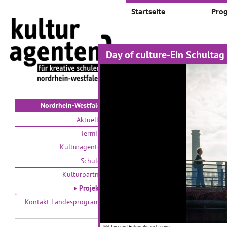
Startseite
Pro
Day of culture-Ein Schulta
Projekte
Auswählen nach:
Zeit
V
Nordrhein-Westfalen
Aktuelles
Termine
Kulturagenten
Schulen
Kulturpartner
Kulturtag an der
B
Projekte
Frida-Levy-
Kontakt Landesprogramm
Gesamtschule
26
Mit Tanz und Fotografie im Lapano