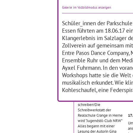
03.07.2012
Fü
Galerie im Vollbildmodus anzeigen
Am 03.07.2012 feierten die
Sch
drei Krefelder Schulen ein
das
Kulturfest, bei dem die
ein
Schüler_innen der Parkschule
Schüler/innen ihre ersten
ers
Essen führten am 18.06.17 ei
Auftritte erlebten und ihre
Be
Bilder professionell an den
Klangerlebnis im Salzlager d
zu 
Galeriewänden des
… 
Zollverein auf gemeinsam mit
Krefelder
… mehr
Entre Pasos Dance Company, 
Ensemble Ruhr und dem Med
Die Schreibwerkstatt
M
Ayxel Fuhrmann. In den vora
als Jugendstil-Club
a
Workshops hatte sie die Welt
NRW
K
musikalisch erkundet. Wie kli
I
Kohleschaufel, eine Federspira
20.04.2012–06.07.2012
Spielend leicht
schreiben!Die
Schreibwerkstatt der
Realschule Crange in Herne
17
wird "Jugendstil-Club NRW"
Um
Alles begann mit einer
an
Lesung der Autorin Gina