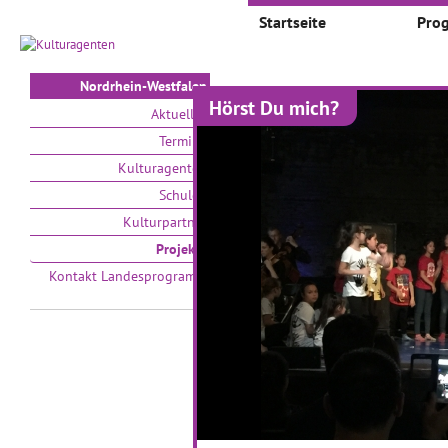
Startseite
Pro
Nordrhein-Westfalen
Hörst Du mich?
Projekte
Aktuelles
Termine
Auswählen nach:
Zeit
Kulturagenten
Schulen
V
Kulturpartner
Projekte
Kontakt Landesprogramm
Eine Kulturnacht in
T
Krefeld
G
Kulturnacht in Krefeld
15