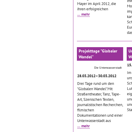
in
Mayer im April 2012, die
Mo
ihren erfolgreichen
imp
… mehr
ka
Sc
Eu
da
Projekttage "Globaler
U
Wandel"
W
15
Die Unterwasserstadt
Im 
28.03.2012–30.03.2012
un
Sch
Drei Tage rund um den
Lu
"Globalen Wandel".Mit
ei
Straßentheater, Tanz, Tape-
und
Art, Szenischen Texten,
und
journalistischen Recherchen,
St
filmischen
Dokumentationen und einer
Unterwasserstadt aus
… mehr