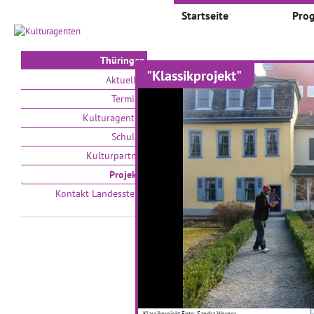
Startseite
Pro
Thüringen
"Klassikprojekt"
Projekte
Aktuelles
Termine
Auswählen nach:
Zeit
Kulturagenten
Schulen
V
Kulturpartner
Projekte
Kontakt Landesstelle
Einstein gestaltet
Ei
BAUHAUS
T
Foto: doroB.
Klassikprojekt Foto: Sandra Werner