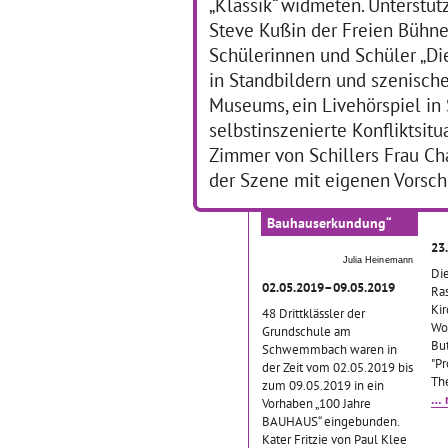
„Klassik“ widmeten. Unterstüt
zweidimensionalen
mit
Inspirationen im
… mehr
mi
Steve Kußin der Freien Bühne
Schülerinnen und Schüler „Di
in Standbildern und szenisc
Museums, ein Livehörspiel in 
selbstinszenierte Konfliktsi
Zimmer von Schillers Frau Ch
„Klee-Kater Fritzie –
B
der Szene mit eigenen Vorsch
Eine tierisch
K
ästhetische
Bauhauserkundung“
23
Julia Heinemann
Die
02.05.2019–09.05.2019
Ra
Kir
48 Drittklässler der
Wo
Grundschule am
Bu
Schwemmbach waren in
"Pr
der Zeit vom 02.05.2019 bis
Th
zum 09.05.2019 in ein
… 
Vorhaben „100 Jahre
BAUHAUS“ eingebunden.
Kater Fritzie von Paul Klee