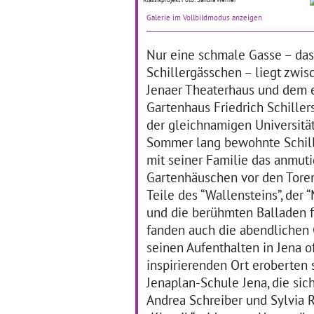
01.07.2019–04.07.2019
28
Galerie im Vollbildmodus anzeigen
Im museumspädagogischen
Zu
Projekt BAUHAUS,
– 3
begleitend zur zeitgleichen
Sö
Nur eine schmale Gasse – das
Ausstellung in der
Sch
Schillergässchen – liegt zwi
Kunsthalle Erfurt,
St
gestalteten alle
auf
Jenaer Theaterhaus und dem
SchülerInnen der Klasse 6a
ori
Gartenhaus Friedrich Schiller
aus der TGS „Albert
Be
… mehr
der gleichnamigen Universität
Sommer lang bewohnte Schill
mit seiner Familie das anmut
"Tape Figures“
„
Gartenhäuschen vor den Toren
u
Teile des “Wallensteins”, der “
Uta Schunk
und die berühmten Balladen 
06.06.2019–28.06.2019
13
fanden auch die abendlichen G
Der Einstieg in das Vorhaben
erfolgte innerhalb des
In
seinen Aufenthalten in Jena o
projektorientierten
kn
inspirierenden Ort eroberten 
Kunstunterrichts mit der
der
Erarbeitung von 3-
Jenaplan-Schule Jena, die si
Ne
dimensionalen Feininger-
gA
Andrea Schreiber und Sylvia
Konstruktionen aus
be