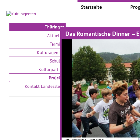
Startseite
Pro
Thüringen
Das Romantische Dinner – E
Projekte
Aktuelles
Termine
Auswählen nach:
Zeit
Kulturagenten
Schulen
V
Kulturpartner
Projekte
Kontakt Landesstelle
Lesend im Insektarium
C
29
Foto: doroB.
Al
13.11.2018–20.11.2018
Ab
Foto: Sylvia Magerl / Diana Juneck