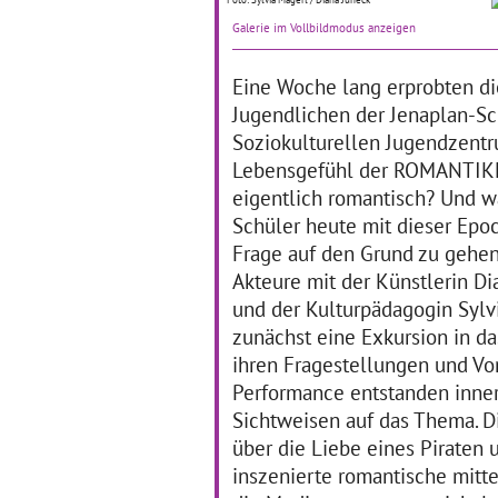
zu
Die Drittklässler der
ha
Traumzauberbaum-Schule
Galerie im Vollbildmodus anzeigen
Sch
Weißensee erforschten
di
lesend und theatralisch die
Eine Woche lang erprobten di
Zi
große Insekten-Welt. Mit
ge
der Weimarer Bühnen- und
Jugendlichen der Jenaplan-Sc
Sc
Kostümbildnerin Anna
Soziokulturellen Jugendzent
Sophia Blersch gestalteten
Lebensgefühl der ROMANTIKE
… mehr
eigentlich romantisch? Und w
Schüler heute mit dieser Epo
„AufMUCKEN
„
Frage auf den Grund zu gehen,
erwünscht – Es darf
N
Akteure mit der Künstlerin Di
auch anders sein“
P
und der Kulturpädagogin Sylv
Eiskunstlaufinszeneirung
zunächst eine Exkursion in d
Christopher Schmid
08
ihren Fragestellungen und Vorl
26.10.2018–12.01.2019
Am
Performance entstanden inne
sic
Über 300 Kinder und
Sichtweisen auf das Thema. D
ve
Jugendliche ab Klasse 3 bis
über die Liebe eines Piraten 
ein
11 aus verschiedenen
be
Netzwerk- und
inszenierte romantische mitte
Ru
programmexternen Schulen