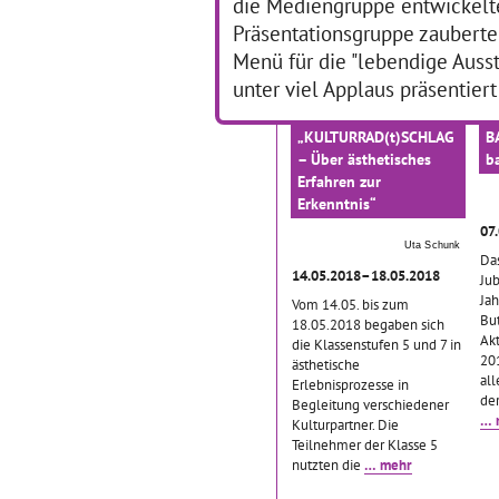
die Mediengruppe entwickelt
Ke
begaben sich seit dem
Kün
26.10.2018 bis zum
Präsentationsgruppe zauberte 
un
12.01.2019 in ein weiteres
Menü für die "lebendige Auss
… 
… mehr
unter viel Applaus präsentier
„KULTURRAD(t)SCHLAG
B
– Über ästhetisches
b
Erfahren zur
Erkenntnis“
07
Uta Schunk
Da
14.05.2018–18.05.2018
Ju
Jah
Vom 14.05. bis zum
But
18.05.2018 begaben sich
Akt
die Klassenstufen 5 und 7 in
201
ästhetische
all
Erlebnisprozesse in
der
Begleitung verschiedener
… 
Kulturpartner. Die
Teilnehmer der Klasse 5
nutzten die
… mehr