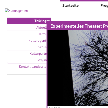
Startseite
Pro
Thüringen
Experimentelles Theater: P
Projekte
Aktuelles
Termine
Auswählen nach:
Zeit
Kulturagenten
Schulen
V
Kulturpartner
Projekte
Kontakt Landesstelle
Unsere Keramikwelt
Pr
Z
"Wollt ihr wissen, wie wir
entstanden sind?" Foto: doroB.
21
01.02.2012–23.07.2012
Foto-Labor