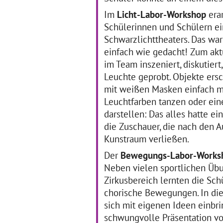
zu
auszuprobieren,“
… mehr
Im
Licht-Labor-Workshop
era
Schülerinnen und Schülern ei
Schwarzlichttheaters. Das war
Kunstwettbewerb
"
„Zwischenwand“
einfach wie gedacht! Zum ak
im Team inszeniert, diskutier
01.12.2011–31.03.2012
Leuchte geprobt. Objekte er
Die Regelschule Elxleben
01
startete im Dezember 2011
mit weißen Masken einfach m
Ge
mit dem Projekt
Ki
Leuchtfarben tanzen oder ein
„Zwischenwand“ in das
Hör
Programm „Kulturagenten
darstellen: Das alles hatte e
Dre
für kreative Schulen“. Mit
die Zuschauer, die nach den A
22
Unterstützung der Eltern
7b
Kunstraum verließen.
… mehr
im
Deu
Der
Bewegungs-Labor-Work
ei
Neben vielen sportlichen Üb
Zirkusbereich lernten die Sch
chorische Bewegungen. In die
sich mit eigenen Ideen einbr
schwungvolle Präsentation vo