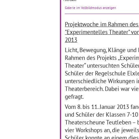
Mi
Wenn der Kunstraum zur
Galerie im Vollbildmodus anzeigen
Ku
Keramikwerkstatt wird: Die
prä
Schüler/innen der 7. Klasse
Re
Projektwoche im Rahmen des 
der Novalisschule in Bad
de
Tennstedt beschäftigten sich
"Experimentelles Theater" vom
da
in dem Projekt „Unsere
2013
Sc
Keramikwelt“ mit dem
un
… mehr
Licht, Bewegung, Klänge und 
… 
Rahmen des Projekts „Experi
Theater“ untersuchten Schüle
Zukunftswerkstatt -
S
Schüler der Regelschule Elxl
Unsere Vision einer
S
unterschiedliche Wirkungen 
kreativen Schule -
S
Theaterbereich. Dabei war viel
Schulleben kulturell
mitgestalten
gefragt.
01
17.01.2012
Vom 8. bis 11. Januar 2013 fa
Ein
Schüler aus den
Ide
und Schüler der Klassen 7-10 
Regelschulen Tanna, Schleiz
und
Theaterscheune Teutleben – b
und Hirschberg denken über
Im
eine kreative Schule nach
Sc
vier Workshops an, die jeweil
„Man muss nur ein bisschen
Sc
Schüler konnte an einem die
verrückt sein, um was Neues