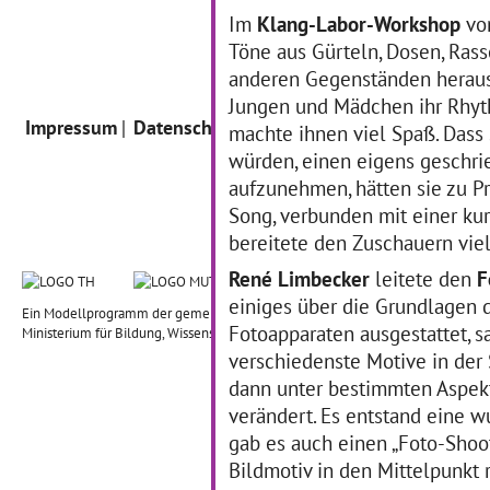
Im
Klang-Labor-Workshop
vo
Töne aus Gürteln, Dosen, Ras
anderen Gegenständen herausg
Jungen und Mädchen ihr Rhyt
Impressum
Datenschutz
Intern
machte ihnen viel Spaß. Dass 
würden, einen eigens geschr
aufzunehmen, hätten sie zu P
Song, verbunden mit einer ku
bereitete den Zuschauern vie
René Limbecker
leitete den
F
einiges über die Grundlagen d
Ein Modellprogramm der gemeinnützigen Forum K&B GmbH, initiiert und geförd
Fotoapparaten ausgestattet, s
Ministerium für Bildung, Wissenschaft und Kultur. Kooperationspartner in Thüri
verschiedenste Motive in de
dann unter bestimmten Aspek
verändert. Es entstand eine w
gab es auch einen „Foto-Shoot
Bildmotiv in den Mittelpunkt 