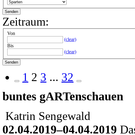
Zeitraum:
Von
(clear)
Bis
(clear)
1
2
3
...
32
buntes gARTenschauen
Katrin Sengewald
02.04.2019–04.04.2019
Das