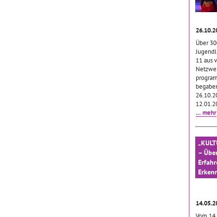
26.10.
Über 30
Jugendli
11 aus 
Netzwer
progra
begaben
26.10.2
12.01.2
… mehr
„KULT
– Über
Erfahr
Erkenn
14.05.
Vom 14.