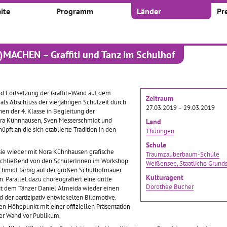
ite
Programm
Länder
Pr
ACHEN – Graffiti und Tanz im Schulhof
kte
 nach:
Zeitraum:
d Fortsetzung der Graffiti-Wand auf dem
Zeitraum
als Abschluss der vierjährigen Schulzeit durch
Von
Bis
27.03.2019 – 29.03.2019
nen der 4. Klasse in Begleitung der
ra Kühnhausen, Sven Messerschmidt und
Land
pft an die sich etablierte Tradition in den
Thüringen
Schule
sie wieder mit Nora Kühnhausen grafische
Traumzauberbaum-Schule
1
2
3
4
32
...
schließend von den SchülerInnen im Workshop
Weißensee, Staatliche Grund
chmidt farbig auf der großen Schulhofmauer
Kulturagent
 Parallel dazu choreografiert eine dritte
d im Insektarium
Culture/LUX.us!
Culture/LUX.us!
Dorothee Bucher
t dem Tänzer Daniel Almeida wieder einen
 der partizipativ entwickelten Bildmotive.
29.10.2018–30.04.2019
29.10.2018–30.04.2019
nen Höhepunkt mit einer offiziellen Präsentation
Als Fortsetzung und
Als Fortsetzung und
er Wand vor Publikum.
Abschluss unserer Vorhaben
Abschluss unserer Vorhaben