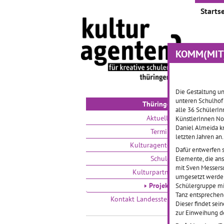
Startse
KOMM(MIT)M
Proje
Auswählen
Die Gestaltung un
unteren Schulhof 
Thüringen
alle 36 SchülerIn
Aktuelles
KünstlerInnen No
Daniel Almeida knü
Termine
letzten Jahren an.
Kulturagenten
Dafür entwerfen 
Schulen
Elemente, die an
mit Sven Messers
Kulturpartner
umgesetzt werden.
Lesen
Projekte
Schülergruppe mi
Tanz entsprechend
Kontakt Landesstelle
Dieser findet sei
zur Einweihung d