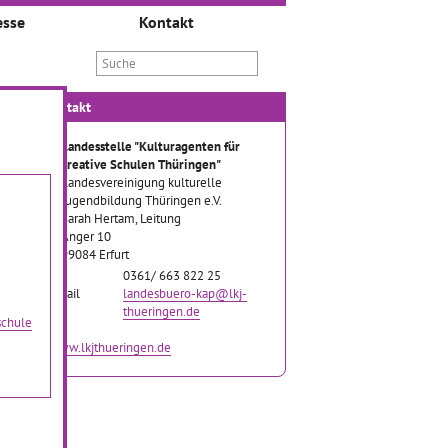
esse
Kontakt
Kontakt
Landesstelle "Kulturagenten für
kreative Schulen Thüringen"
Landesvereinigung kulturelle
Jugendbildung Thüringen e.V.
Sarah Hertam, Leitung
Anger 10
99084 Erfurt
Tel
0361/ 663 822 25
Email
landesbuero-kap@lkj-
thueringen.de
schule
www.lkjthueringen.de