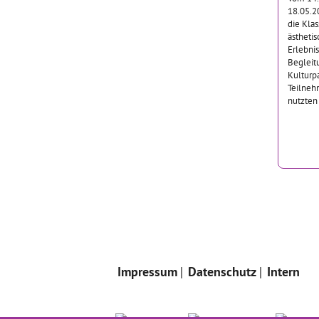
18.05.2
die Klas
ästheti
Erlebni
Begleit
Kulturpa
Teilneh
nutzten
Impressum
Datenschutz
Intern