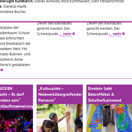
eteiligte Künstlerin:
Daniel Almeida, Nora Kühnhausen, Sven Messerschmidt
zum Bauhausjubiläum 2019
zum Bauhausjubiläum 2019
e:
Daniela Haufe
haben wir in diesem
haben wir in diesem
Dorothee Bucher
Schuljahr Projekte geplant,
Schuljahr Projekte geplant,
Foto: doroB.
die dem Inhalt und den
die dem Inhalt und den
2018–20.11.2018
Zielen des Bauhauses
Zielen des Bauhauses
tklässler der
gerecht werden. Der
gerecht werden. Der
auberbaum-Schule
Schwerpunkt
… mehr
Schwerpunkt
… mehr
ee erforschten
nd theatralisch die
nsekten-Welt. Mit
marer Bühnen- und
ildnerin Anna
Blersch gestalteten
MUCKEN
„Kulturpiste –
Einstein liebt
cht – Es darf
Netzwerkübergreifender
BetonMöbel &
nders sein“
Parcours“
SchulhofLeinwand
stlaufinszeneirung