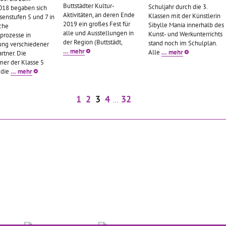
Buttstädter Kultur-
Schuljahr durch die 3.
018 begaben sich
Aktivitäten, an deren Ende
Klassen mit der Künstlerin
senstufen 5 und 7 in
2019 ein großes Fest für
Sibylle Mania innerhalb des
sche
alle und Ausstellungen in
Kunst- und Werkunterrichts
sprozesse in
der Region (Buttstädt,
stand noch im Schulplan.
ung verschiedener
… mehr
Alle
… mehr
rtner. Die
mer der Klasse 5
 die
… mehr
1
2
3
4
32
...