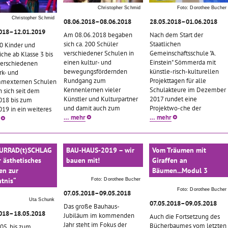
Christopher Schmid
Foto: Dorothee Bucher
Christopher Schmid
08.06.2018–08.06.2018
28.05.2018–01.06.2018
2018–12.01.2019
Am 08.06.2018 begaben
Nach dem Start der
sich ca. 200 Schüler
Staatlichen
0 Kinder und
verschiedener Schulen in
Gemeinschaftsschule "A.
che ab Klasse 3 bis
einen kultur- und
Einstein" Sömmerda mit
verschiedenen
bewegungsfördernden
künstle-risch-kulturellen
k- und
Rundgang zum
Projekttagen für alle
mmexternen Schulen
Kennenlernen vieler
Schulakteure im Dezember
 sich seit dem
Künstler und Kulturpartner
2017 rundet eine
018 bis zum
und damit auch zum
Projektwo-che der
019 in ein weiteres
… mehr
… mehr
URRAD(t)SCHLAG
BAU-HAUS-2019 – wir
Vom Träumen mit
 ästhetisches
bauen mit!
Giraffen an
en zur
Bäumen...Modul 3
tnis“
Foto: Dorothee Bucher
Foto: Dorothee Bucher
07.05.2018–09.05.2018
Uta Schunk
07.05.2018–09.05.2018
Das große Bauhaus-
2018–18.05.2018
Jubiläum im kommenden
Auch die Fortsetzung des
Jahr steht im Fokus der
Bücherbaumes vom letzten
05. bis zum