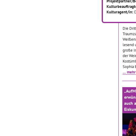
Projektpartner/B
Kulturbeauftragt
Kulturagent/in:
13.11.
Die Drit
Traumz
Weißens
lesend u
große I
der Wei
Kostümb
Sophia 
… mehr
„Auf
erwüns
auch a
Eiskun